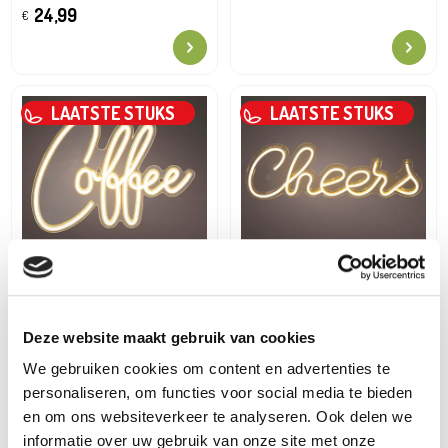
24,99
€
LAATSTE STUKS
LAATSTE STUKS
Lumineo Objects
Lumineo Objects
Led neon usb binnen
Led neon usb binnen
15,39
10,49
€
21,99
€
€
14,99
€
Deze website maakt gebruik van cookies
We gebruiken cookies om content en advertenties te
personaliseren, om functies voor social media te bieden
en om ons websiteverkeer te analyseren. Ook delen we
informatie over uw gebruik van onze site met onze