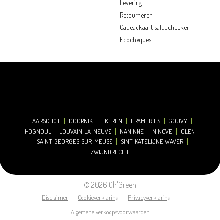
Levering
Retourneren
Cadeaukaart saldochecker
Ecocheques
AARSCHOT
DOORNIK
EKEREN
FRAMERIES
GOUVY
HOGNOUL
LOUVAIN-LA-NEUVE
NANINNE
NINOVE
OLEN
SAINT-GEORGES-SUR-MEUSE
SINT-KATELIJNE-WAVER
ZWIJNDRECHT
© 2026 Oh'Green
Disclaimer
Cookieverklaring
Privacyverklaring
Algemene verkoopsvoorwaarden