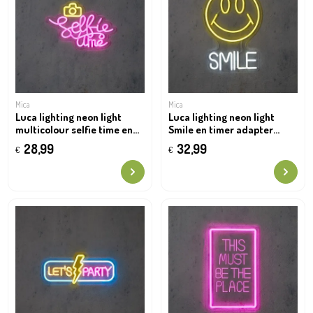
Mica
Mica
Luca lighting neon light
Luca lighting neon light
multicolour selfie time en
Smile en timer adapter
timer adapter included ip20
included ip20 -
28,99
32,99
€
€
- l35xb1,5xh24cm
l30xb1,5xh44cm