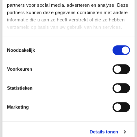
partners voor social media, adverteren en analyse. Deze
partners kunnen deze gegevens combineren met andere
informatie die u aan ze heeft verstrekt of die ze hebben
verzameld op basis van uw gebruik van hun services.
Luca Lighting
Luca Lighting
Toestemmingsselectie
Neon light game ip20
Neon light love ip20 adapter
Noodzakelijk
adapter included en timer -
included en timer -
l42xb1,5xh21,5cm
l45xb1,5xh17,5cm
30,49
16,99
€
€
Voorkeuren
Statistieken
Marketing
Details tonen