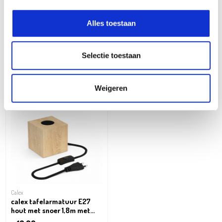
Luca Lighting
Calex
Alles toestaan
Neon light smiley led
calex tafelarmatuur E27
adapter included -
zwart met snoer 1,8m met
b2xd33cm
schakelaar
25,99
16,99
€
€
Selectie toestaan
Weigeren
Calex
calex tafelarmatuur E27
hout met snoer 1,8m met
schakelaar