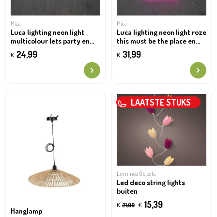
Mica
Mica
Luca lighting neon light
Luca lighting neon light roze
multicolour lets party en
this must be the place en
timer adapter included ip20
timer adapter included ip20
24,99
31,99
€
€
- l38xb1,5xh17cm
- l25xb1,5xh41cm
LAATSTE STUKS
Lumineo Objects
Led deco string lights
buiten
15,39
€
21,99
€
Hanglamp