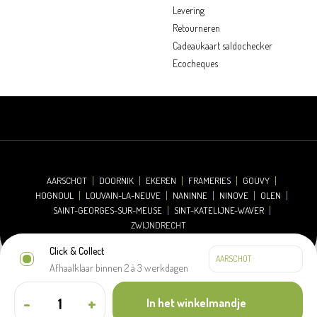
Levering
Retourneren
Cadeaukaart saldochecker
Ecocheques
AARSCHOT
DOORNIK
EKEREN
FRAMERIES
GOUVY
HOGNOUL
LOUVAIN-LA-NEUVE
NANINNE
NINOVE
OLEN
SAINT-GEORGES-SUR-MEUSE
SINT-KATELIJNE-WAVER
ZWIJNDRECHT
Click & Collect
Afhaalklaar binnen 2 à 3 werkdagen
© 2026 Oh'Green
Disclaimer
Cookieverklaring
Privacyverklaring
-
+
In het winkelmandje
Algemene verkoopsvoorwaarden