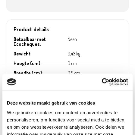
Product details
Betaalbaar met
Neen
Ecocheques:
Gewicht:
0,43 kg
Hoogte (cm):
0 cm
Breedte (cm):
9,5 cm
Lengte (cm):
16 cm
Diameter (cm):
0 cm
Artikel nummer:
1130124
Deze website maakt gebruik van cookies
We gebruiken cookies om content en advertenties te
personaliseren, om functies voor social media te bieden
en om ons websiteverkeer te analyseren. Ook delen we
Verantwoordelijk marktdeelnemer in de EU
!
informatie over uw gebruik van onze site met onze