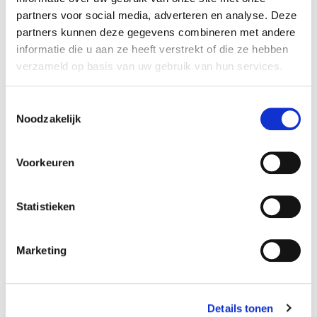
partners voor social media, adverteren en analyse. Deze
Bekijk gegevens
partners kunnen deze gegevens combineren met andere
informatie die u aan ze heeft verstrekt of die ze hebben
verzameld op basis van uw gebruik van hun services.
Beschikbaar in deze winkels
Toestemmingsselectie
Noodzakelijk
Aarschot
In stock
Doornik
In stock
Voorkeuren
Ekeren
In stock
Hognoul
In stock
Statistieken
Naninne
In stock
Ninove
In stock
Marketing
Olen
In stock
Saint-Georges
In stock
Details tonen
Sint-Katelijne-Waver
In stock