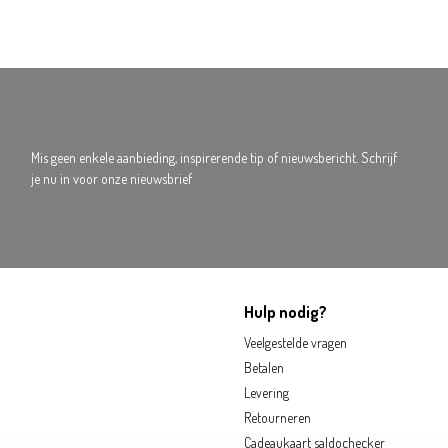
Mis geen enkele aanbieding, inspirerende tip of nieuwsbericht. Schrijf
je nu in voor onze nieuwsbrief
Hulp nodig?
Veelgestelde vragen
Betalen
Levering
Retourneren
Cadeaukaart saldochecker