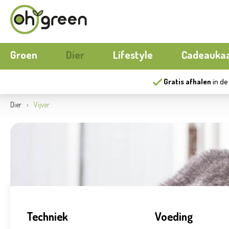
Groen
Dier
Lifestyle
Cadeauka
Gratis afhalen
in de
Boeketten
Hond
Buitenmeubilair
Seizoens
Kat
Buiten k
Dier
Vijver
Bloemen
Kippen
Wonen
Moestuin
Aquariu
Papierwar
Gereedschap
Nieuw
Ecocheques
Buitenpo
Herfst
Serres
Nieuw
Compost
Buitensp
Techniek
Voeding
Matten
Ecocheq