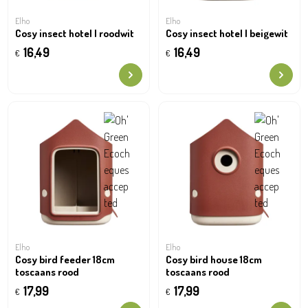
Elho
Elho
Cosy insect hotel | roodwit
Cosy insect hotel | beigewit
16,49
16,49
€
€
Elho
Elho
Cosy bird feeder 18cm
Cosy bird house 18cm
toscaans rood
toscaans rood
17,99
17,99
€
€