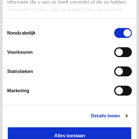
21,99
€
informatie die u aan ze heeft verstrekt of die ze hebben
32,99
€
verzameld op basis van uw gebruik van hun services.
Toestemmingsselectie
Noodzakelijk
Voorkeuren
Statistieken
Marketing
Kattentoilet
Transportdoos
26,99
21,99
€
€
Details tonen
Alles toestaan