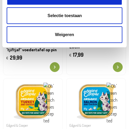
Selectie toestaan
Weigeren
Emma's Garden
Hangende voedertafel
26cm
"tjiftjaf" voedertafel op pin
17,99
€
29,99
€
Edgard & Cooper
Edgard & Cooper