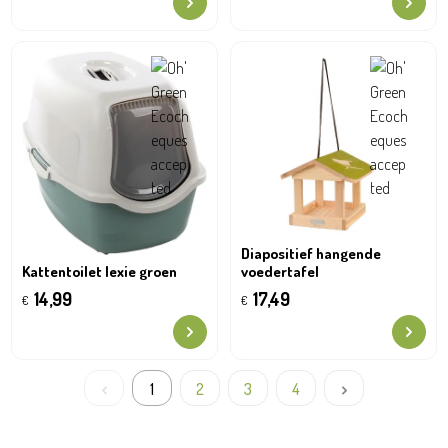
Diapositief hangende
voedertafel
Kattentoilet lexie groen
17,49
14,99
€
€
1
2
3
4