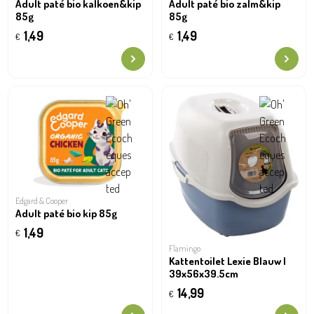
Adult paté bio kalkoen&kip
Adult paté bio zalm&kip
85g
85g
1,49
1,49
€
€
Edgard & Cooper
Adult paté bio kip 85g
1,49
€
Flamingo
Kattentoilet Lexie Blauw l
39x56x39.5cm
14,99
€