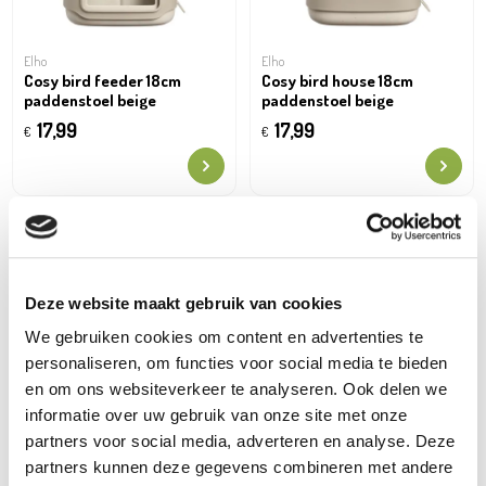
Elho
Elho
Cosy bird feeder 18cm
Cosy bird house 18cm
paddenstoel beige
paddenstoel beige
17,99
17,99
€
€
Deze website maakt gebruik van cookies
We gebruiken cookies om content en advertenties te
personaliseren, om functies voor social media te bieden
en om ons websiteverkeer te analyseren. Ook delen we
informatie over uw gebruik van onze site met onze
Transport box gipsy s-
partners voor social media, adverteren en analyse. Deze
Duvoplus
46x31cm ice
Gipsy eco transport box
partners kunnen deze gegevens combineren met andere
metalen deur