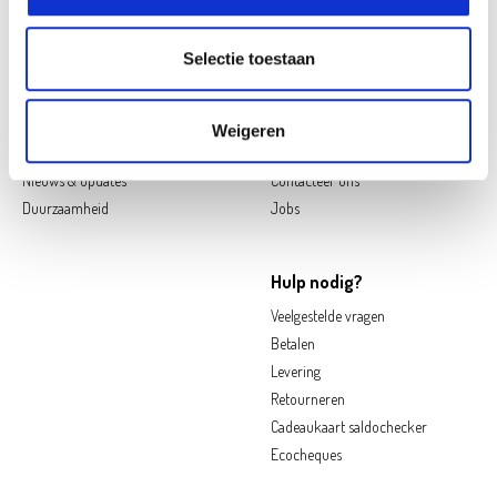
Follow us on social media
Selectie toestaan
Oh'Green
Contact
Ons verhaal
Openingsuren
Weigeren
My Oh'Green Klantenkaart
Pers & PR
Nieuws & updates
Contacteer ons
Duurzaamheid
Jobs
Hulp nodig?
Veelgestelde vragen
Betalen
Levering
Retourneren
Cadeaukaart saldochecker
Ecocheques