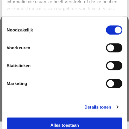
informatie die u aan ze heeft verstrekt of die ze hebben
verzameld op basis van uw gebruik van hun services.
Toestemmingsselectie
Noodzakelijk
Nooit iets van ons missen?
Mis geen enkele aanbieding, inspirerende tip of nieuwsbericht. Schrijf
Voorkeuren
je nu in voor onze nieuwsbrief
Statistieken
Marketing
AANMELDEN
Details tonen
Alles toestaan