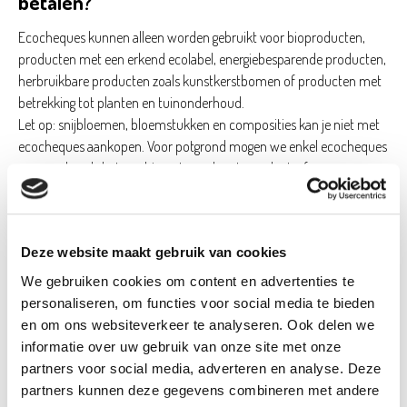
betalen?
Ecocheques kunnen alleen worden gebruikt voor bioproducten,
producten met een erkend ecolabel, energiebesparende producten,
herbruikbare producten zoals kunstkerstbomen of producten met
betrekking tot planten en tuinonderhoud.
Let op: snijbloemen, bloemstukken en composities kan je niet met
ecocheques aankopen. Voor potgrond mogen we enkel ecocheques
aanvaarden als het om bio potgrond gaat, zonder turf.
Lees hier meer.
6. Kan ik betalen bij ontvangst van mijn
pakket?
Deze website maakt gebruik van cookies
Bij een online bestelling met
Click & Collect
levering in de winkel
We gebruiken cookies om content en advertenties te
betaal je je aankoop bij afhaling aan de kassa in de winkel.
personaliseren, om functies voor social media te bieden
en om ons websiteverkeer te analyseren. Ook delen we
7. Kan ik een factuur krijgen?
informatie over uw gebruik van onze site met onze
partners voor social media, adverteren en analyse. Deze
In je
Oh’Green-winkel
vraag je een factuur aan de kassa.
partners kunnen deze gegevens combineren met andere