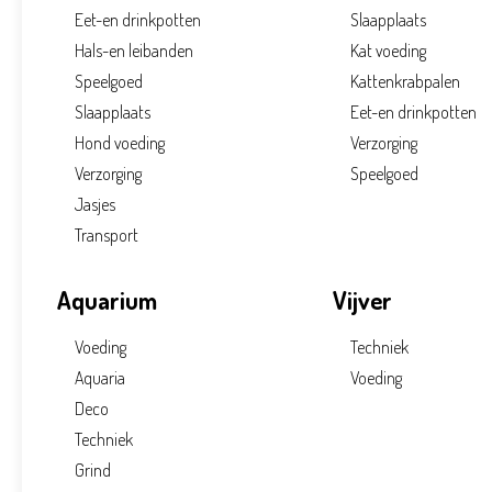
Eet-en drinkpotten
Slaapplaats
Hals-en leibanden
Kat voeding
Speelgoed
Kattenkrabpalen
Slaapplaats
Eet-en drinkpotten
Hond voeding
Verzorging
Verzorging
Speelgoed
Jasjes
Transport
Aquarium
Vijver
Voeding
Techniek
Aquaria
Voeding
Deco
Techniek
Grind