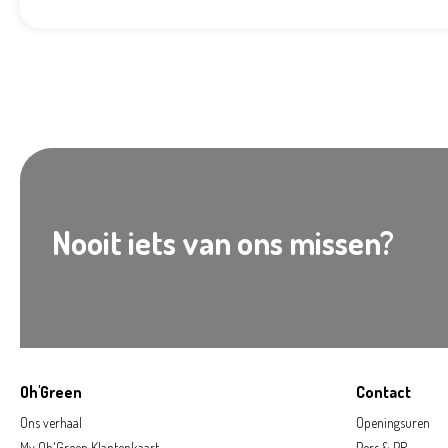
Nooit iets van ons missen?
Oh'Green
Contact
Ons verhaal
Openingsuren
My Oh'Green Klantenkaart
Pers & PR