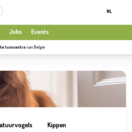
NL
Jobs
Events
te tuincentra
van België
Kamerplanten
Kooi-en natuurvogels
Terrasverwarming
Meststoffen en bodemverbetering
Ecocheques
Waterpret
Beschermen
Apéro moment
Kledij
atuurvogels
Kippen