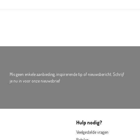
Mis geen enkele aanbieding, inspirerende tip of nieuwsbericht. Schrijf
je nu in voor onze nieuwsbrief
Hulp nodig?
Veelgestelde vragen
Betalen