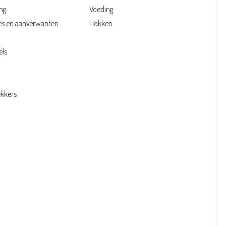
ng
Voeding
es en aanverwanten
Hokken
els
kkers