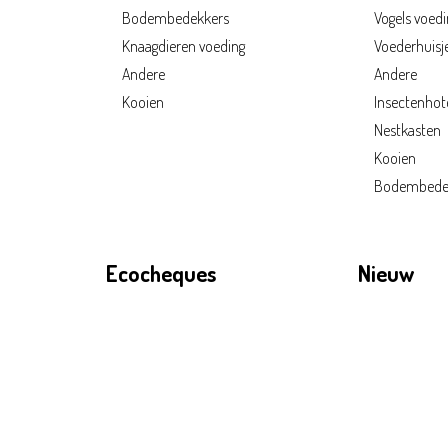
Bodembedekkers
Vogels voedi
Knaagdieren voeding
Voederhuisj
Andere
Andere
Kooien
Insectenhot
Nestkasten
Kooien
Bodembede
Ecocheques
Nieuw