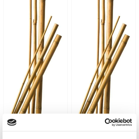
Bamboestok 1 stuk
Bamboestok 1 stuk
4,49
1,99
€
€