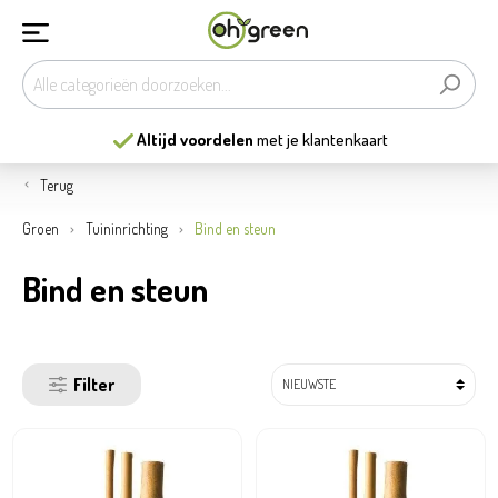
et je klantenkaart
13
mooiste tuincent
Terug
Groen
Tuininrichting
Bind en steun
Bind en steun
Filter