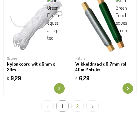
Nature
Nature
Nylonkoord wit d6mm x
Wikkeldraad d0.7mm rol
20m
40m 2 stuks
9,29
6,29
€
€
1
2