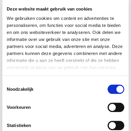
Deze website maakt gebruik van cookies
We gebruiken cookies om content en advertenties te
personaliseren, om functies voor social media te bieden
en om ons websiteverkeer te analyseren. Ook delen we
informatie over uw gebruik van onze site met onze
partners voor social media, adverteren en analyse. Deze
partners kunnen deze gegevens combineren met andere
informatie die u aan ze heeft verstrekt of die ze hebben
verzameld op basis van uw gebruik van hun services.
Toestemmingsselectie
Kokosplantenstok
Noodzakelijk
Plantenstok 1 stuk
2,49
€
1,69
€
Voorkeuren
Statistieken