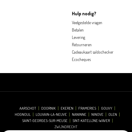
Hulp nodig?
Veelgestelde vragen
Betalen
Levering
Retourneren
Cadeaukaart saldochecker
Ecocheques
AARSCHOT
DOORNIK
EKEREN
FRAMERIES
GOUVY
HOGNOUL
LOUVAIN-LA-NEUVE
NANINNE
NINOVE
OLEN
SAINT-GEORGES-SUR-MEUSE
SINT-KATELIJNE-WAVER
ZWIJNDRECHT