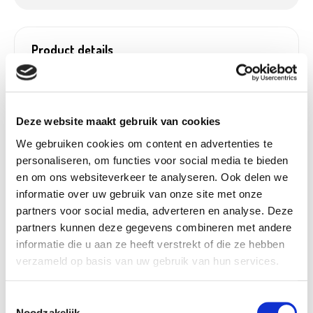
Product details
Betaalbaar met
Ja, in onze tuincentra
Ecocheques:
Gewicht:
0,01 kg
Deze website maakt gebruik van cookies
Hoogte (cm):
180 cm
We gebruiken cookies om content en advertenties te
Diameter (cm):
1,6 cm
personaliseren, om functies voor social media te bieden
Material:
Kunststof
en om ons websiteverkeer te analyseren. Ook delen we
informatie over uw gebruik van onze site met onze
Artikel nummer:
1233286
partners voor social media, adverteren en analyse. Deze
partners kunnen deze gegevens combineren met andere
informatie die u aan ze heeft verstrekt of die ze hebben
verzameld op basis van uw gebruik van hun services.
Beschikbaar in deze winkels
Aarschot
In stock
Toestemmingsselectie
Noodzakelijk