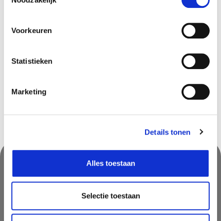
Doornik
In stock
Frameries
In stock
Voorkeuren
Hognoul
In stock
Louvain-la-Neuve
In stock
Statistieken
Olen
In stock
Marketing
Details tonen
Alles toestaan
Nooit iets van ons missen?
Selectie toestaan
Mis geen enkele aanbieding, inspirerende tip of nieuwsbericht. Schrijf
je nu in voor onze nieuwsbrief