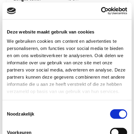
Diameter (cm):
40 cm
Material:
Katoen
Artikel nummer:
1255887
Deze website maakt gebruik van cookies
We gebruiken cookies om content en advertenties te
personaliseren, om functies voor social media te bieden
en om ons websiteverkeer te analyseren. Ook delen we
Verantwoordelijk marktdeelnemer in de EU
!
informatie over uw gebruik van onze site met onze
partners voor social media, adverteren en analyse. Deze
Bekijk gegevens
partners kunnen deze gegevens combineren met andere
informatie die u aan ze heeft verstrekt of die ze hebben
verzameld op basis van uw gebruik van hun services.
Beschikbaar in deze winkels
Toestemmingsselectie
Noodzakelijk
Aarschot
In stock
Louvain-la-Neuve
In stock
Voorkeuren