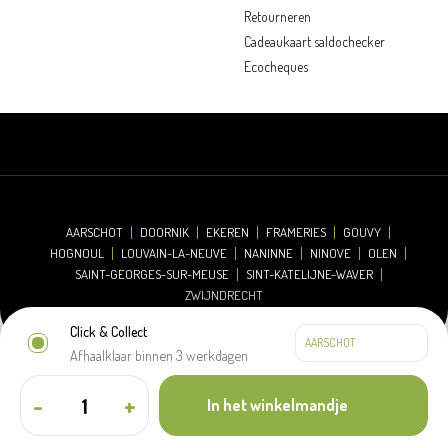
Retourneren
Cadeaukaart saldochecker
Ecocheques
AARSCHOT
DOORNIK
EKEREN
FRAMERIES
GOUVY
HOGNOUL
LOUVAIN-LA-NEUVE
NANINNE
NINOVE
OLEN
SAINT-GEORGES-SUR-MEUSE
SINT-KATELIJNE-WAVER
ZWIJNDRECHT
Click & Collect
Afhaalklaar binnen 3 werkdagen
© 2026 Oh'Green
Disclaimer
Cookieverklaring
Privacyverklaring
-
+
In het winkelmandje
Algemene verkoopsvoorwaarden