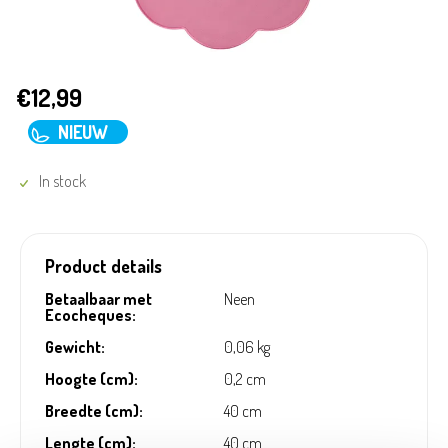
€12,99
NIEUW
In stock
Product details
Betaalbaar met
Neen
Ecocheques:
Gewicht:
0,06 kg
Hoogte (cm):
0,2 cm
Breedte (cm):
40 cm
Lengte (cm):
40 cm