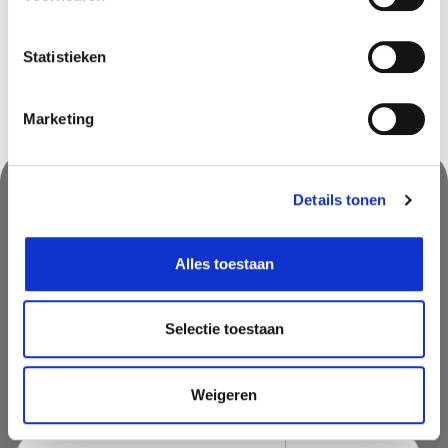
Sint-Katelijne-Waver
In stock
Statistieken
Marketing
Details tonen
Nooit iets van ons missen?
Mis geen enkele aanbieding, inspirerende tip of nieuwsbericht. Schrijf
Alles toestaan
je nu in voor onze nieuwsbrief
Selectie toestaan
Weigeren