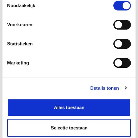
17,99
17,99
€
€
Noodzakelijk
Voorkeuren
Statistieken
Marketing
Details tonen
Mepal
Drinkfles campus 600ml
stitch
17,99
Alles toestaan
€
Selectie toestaan