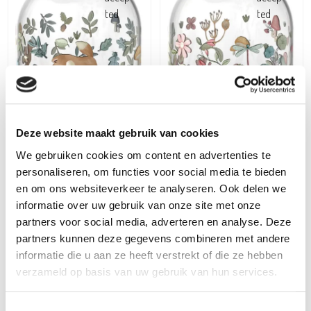
Deze website maakt gebruik van cookies
We gebruiken cookies om content en advertenties te
personaliseren, om functies voor social media te bieden
en om ons websiteverkeer te analyseren. Ook delen we
informatie over uw gebruik van onze site met onze
partners voor social media, adverteren en analyse. Deze
partners kunnen deze gegevens combineren met andere
informatie die u aan ze heeft verstrekt of die ze hebben
Mepal
Mepal
verzameld op basis van uw gebruik van hun services.
Drinkfles campus 600ml
Drinkfles campus 600ml
fairy wonders
forest friends
Toestemmingsselectie