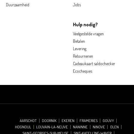
Duurzaamheid
Jobs
Hulp nodig?
Veelgestelde vragen
Betalen
Levering
Retourneren
Cadeaukaart saldochecker
Ecocheques
AARSCHOT
DOORNIK
EKEREN
FRAMERIES
GOUVY
HOGNOUL
LOUVAIN-LA-NEUVE
NANINNE
NINOVE
OLEN
SAINT-GEORGES-SUR-MEUSE
SINT-KATELIJNE-WAVER