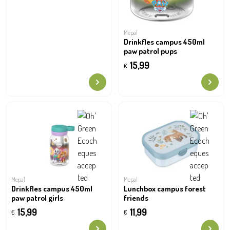
Mepal
Drinkfles campus 450ml
paw patrol pups
15,99
€
Mepal
Mepal
Drinkfles campus 450ml
Lunchbox campus forest
paw patrol girls
friends
15,99
11,99
€
€