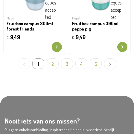
Mepal
Mepal
Fruitbox campus 300ml
Fruitbox campus 300ml
forest friends
peppa pig
9,49
9,49
€
€
1
2
3
4
5
Nooit iets van ons missen?
Mis geen enkele aanbieding, inspirerende tip of nieuwsbericht. Schrijf