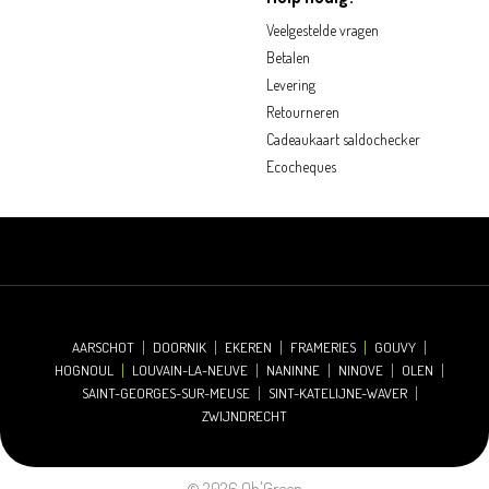
Veelgestelde vragen
Betalen
Levering
Retourneren
Cadeaukaart saldochecker
Ecocheques
AARSCHOT
DOORNIK
EKEREN
FRAMERIES
GOUVY
HOGNOUL
LOUVAIN-LA-NEUVE
NANINNE
NINOVE
OLEN
SAINT-GEORGES-SUR-MEUSE
SINT-KATELIJNE-WAVER
ZWIJNDRECHT