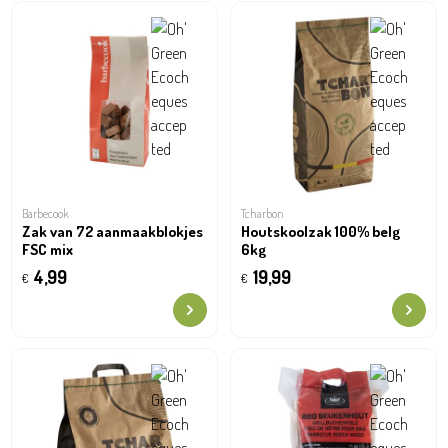
Barbecook
Tcharbon
Zak van 72 aanmaakblokjes
Houtskoolzak 100% belg
FSC mix
6kg
4,99
19,99
€
€