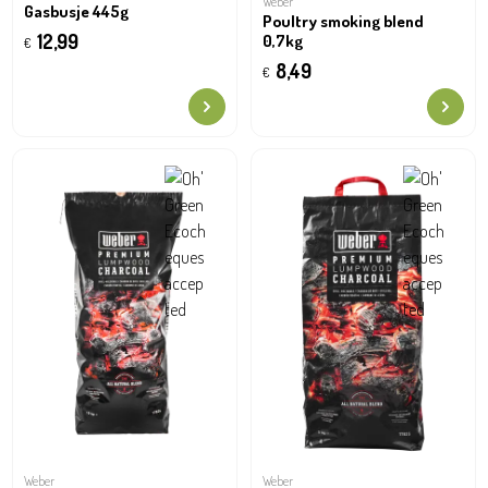
Weber
Gasbusje 445g
Poultry smoking blend
12,99
0,7kg
€
8,49
€
Weber
Weber