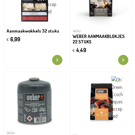
Aanmaakwokkels 32 stuks
Weber
WEBER AANMAAKBLOKJES
6,99
€
22 STUKS
4,49
€
Weber