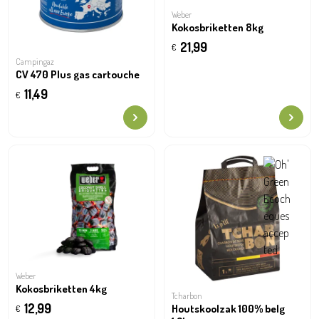
Weber
Kokosbriketten 8kg
21,99
€
Campingaz
CV 470 Plus gas cartouche
11,49
€
Weber
Kokosbriketten 4kg
Tcharbon
12,99
Houtskoolzak 100% belg
€