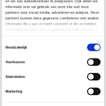
en om ons websiteverkeer te analyseren. Ook delen we
Aanmaakhout in netzak
Gemengd haardhout in
informatie over uw gebruik van onze site met onze
netzak 8kg
7,99
€
partners voor social media, adverteren en analyse. Deze
10,49
€
partners kunnen deze gegevens combineren met andere
informatie die u aan ze heeft verstrekt of die ze hebben
verzameld op basis van uw gebruik van hun services.
Oh'DEAL
Oh'DEAL
Toestemmingsselectie
Noodzakelijk
Voorkeuren
Statistieken
Houtskool 3kg
Esschert
Briketten 3kg
2,75
€
5,49
€
2,75
Marketing
€
5,49
€