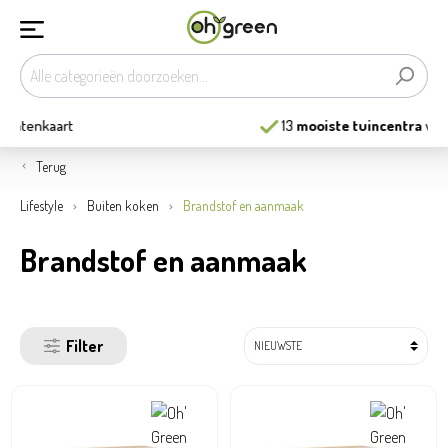
13
mooiste tuincentra
van België
Terug
Lifestyle
Buiten koken
Brandstof en aanmaak
Brandstof en aanmaak
Filter