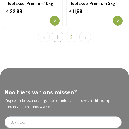
Houtskool Premium 10kg
Houtskool Premium 5kg
22,99
11,99
€
€
1
2
Nooit iets van ons missen?
Mis geen enkele aanbieding, inspirerende tip of nieuwsbericht. Schrijf
je nu in voor onze nieuwsbrief