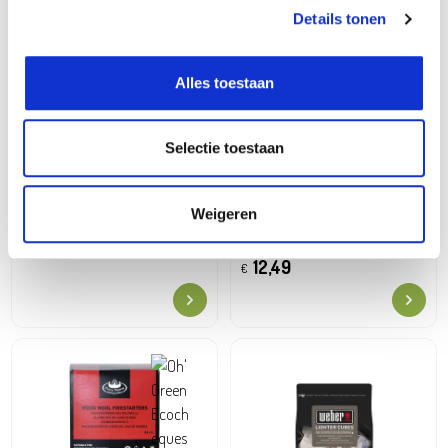
Details tonen
Alles toestaan
Selectie toestaan
Weigeren
Aanmaakblokjes 72 stuks
Aanmaakwokkels 80-85
stuks
6,29
€
12,49
€