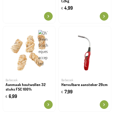
1,2kg
4,99
€
Barbecook
Barbecook
Aanmaak houtwollen 32
Hervulbare aansteker 29cm
stuks FSC 100%
7,99
€
6,99
€