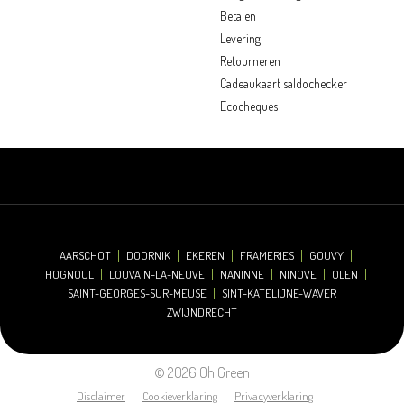
Betalen
Levering
Retourneren
Cadeaukaart saldochecker
Ecocheques
AARSCHOT
DOORNIK
EKEREN
FRAMERIES
GOUVY
HOGNOUL
LOUVAIN-LA-NEUVE
NANINNE
NINOVE
OLEN
SAINT-GEORGES-SUR-MEUSE
SINT-KATELIJNE-WAVER
ZWIJNDRECHT
© 2026 Oh'Green
Disclaimer
Cookieverklaring
Privacyverklaring