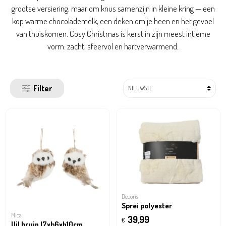
grootse versiering, maar om knus samenzijn in kleine kring — een
kop warme chocolademelk, een deken om je heen en het gevoel
van thuiskomen. Cosy Christmas is kerst in zijn meest intieme
vorm: zacht, sfeervol en hartverwarmend.
Filter
Decoris
Sprei polyester
Mica
39,99
€
Uil bruin l7xb6xh10cm