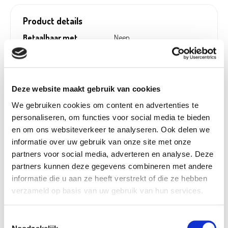
Product details
Betaalbaar met
Neen
Ecocheques:
Gewicht:
0,30 kg
Hoogte (cm):
9,6 cm
Deze website maakt gebruik van cookies
Breedte (cm):
8 cm
We gebruiken cookies om content en advertenties te
Lengte (cm):
25,3 cm
personaliseren, om functies voor social media te bieden
Artikel nummer:
1063020
en om ons websiteverkeer te analyseren. Ook delen we
informatie over uw gebruik van onze site met onze
partners voor social media, adverteren en analyse. Deze
partners kunnen deze gegevens combineren met andere
informatie die u aan ze heeft verstrekt of die ze hebben
Beschikbaar in deze winkels
verzameld op basis van uw gebruik van hun services.
Doornik
In stock
Frameries
In stock
Toestemmingsselectie