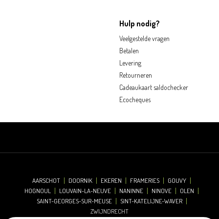
Hulp nodig?
Veelgestelde vragen
Betalen
Levering
Retourneren
Cadeaukaart saldochecker
Ecocheques
AARSCHOT
DOORNIK
EKEREN
FRAMERIES
GOUVY
HOGNOUL
LOUVAIN-LA-NEUVE
NANINNE
NINOVE
OLEN
SAINT-GEORGES-SUR-MEUSE
SINT-KATELIJNE-WAVER
ZWIJNDRECHT