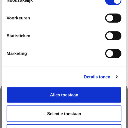
Noodzakelijk
Gouvy
In stock
Louvain-la-Neuve
In stock
Voorkeuren
Ninove
In stock
Olen
In stock
Statistieken
Saint-Georges
In stock
Marketing
Details tonen
Alles toestaan
Nooit iets van ons missen?
Selectie toestaan
Mis geen enkele aanbieding, inspirerende tip of nieuwsbericht. Schrijf
je nu in voor onze nieuwsbrief