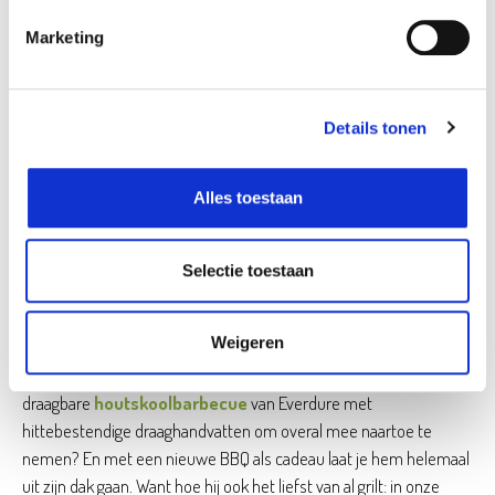
Marketing
Details tonen
Vaderdagcadeaus voor
Alles toestaan
grillpapa’s
Checkt je papa elke dag het weerbericht om bij de minste zon en
Selectie toestaan
warmere temperaturen zijn grillkunsten boven te halen? Wat
dacht je van een handige
barbecueschort
, een
Weigeren
opplooibare
snijtafel
of een
toolbox
van Boretti om al zijn
barbecuegereedschap in op te bergen? Of van een superoriginele
draagbare
houtskoolbarbecue
van Everdure met
hittebestendige draaghandvatten om overal mee naartoe te
nemen? En met een nieuwe BBQ als cadeau laat je hem helemaal
uit zijn dak gaan. Want hoe hij ook het liefst van al grilt: in onze