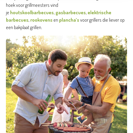
hoek voor grillmeesters vind
je
houtskoolbarbecues
,
gasbarbecues
,
elektrische
barbecues
,
rookovens
en
plancha’s
voor grillers die liever op
een bakplaat grillen.