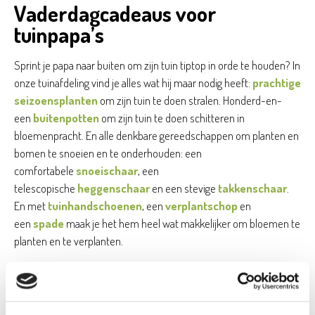
Vaderdagcadeaus voor
tuinpapa’s
Sprint je papa naar buiten om zijn tuin tiptop in orde te houden? In
onze tuinafdeling vind je alles wat hij maar nodig heeft:
prachtige
seizoensplanten
om zijn tuin te doen stralen. Honderd-en-
een
buitenpotten
om zijn tuin te doen schitteren in
bloemenpracht. En alle denkbare gereedschappen om planten en
bomen te snoeien en te onderhouden: een
comfortabele
snoeischaar
, een
telescopische
heggenschaar
en een stevige
takkenschaar
.
En met
tuinhandschoenen
, een
verplantschop
en
een
spade
maak je het hem heel wat makkelijker om bloemen te
planten en te verplanten.
Oh'DEAL