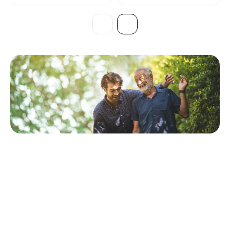
De cadeaukaart voor alle papa’s
Durf je het niet aan om zelf een cadeau te kiezen? Of heb je echt
geen idee wat je papa leuk vindt? Dan is er nog altijd
onze
Oh’Green-cadeaukaart
. Die kun je zelfs nog last minute
online bestellen, volledig personaliseren en bij je thuis afdrukken.
Liever een mooie blinkende cadeaukaart? Die pakken we graag