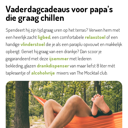
Vaderdagcadeaus voor papa’s
die graag chillen
Spendeert hij zijn tijd graag uren op het terras? Verwen hem met
een heerlijk zacht
ligbed
, een comfortabele
relaxstoel
of een
handige
vlinderstoel
die je als een paraplu opvouwt en makkelijk
opbergt. Geniet hij graag van een drankje? Dan scoor je
gegarandeerd met deze
ijsemmer
met lederen
bekleding, glazen
drankdispenser
van maar liefst 8 liter mét
tapkraantje of
alcoholvrije
mixers van The Mocktail club.