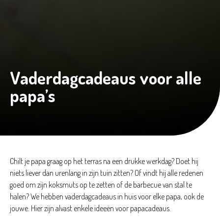
Vaderdagcadeaus voor alle
papa’s
Chilt je papa graag op het terras na een drukke werkdag? Doet hij
niets liever dan urenlang in zijn tuin zitten? Of vindt hij alle redenen
goed om zijn koksmuts op te zetten of de barbecue van stal te
halen? We hebben vaderdagcadeaus in huis voor elke papa, ook de
jouwe. Hier zijn alvast enkele ideeën voor papacadeaus.