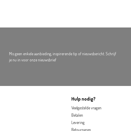
Mis geen enkele aanbieding, inspirerende tip of nieuwsbericht. Schrijf
je nu in voor onze nieuwsbrief
Hulp nodig?
Veelgestelde vragen
Betalen
Levering
Retourneren