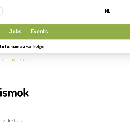
NL
Jobs
Events
te tuincentra
van België
Kamerplanten
Kooi-en natuurvogels
Terrasverwarming
Koude dranken
Meststoffen en bodemverbetering
Ecocheques
Waterpret
eismok
Beschermen
Apéro moment
Kledij
In stock