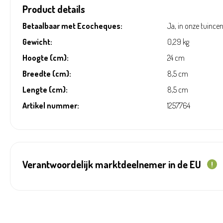
Product details
Betaalbaar met Ecocheques:
Ja, in onze tuince
Gewicht:
0,29 kg
Hoogte (cm):
24 cm
Breedte (cm):
8,5 cm
Lengte (cm):
8,5 cm
Artikel nummer:
1257764
Verantwoordelijk marktdeelnemer in de EU
!