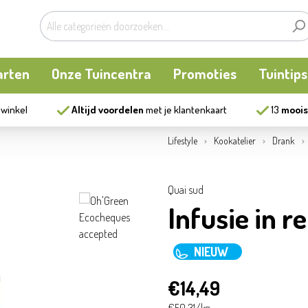
arten
Onze Tuincentra
Promoties
Tuintips
 winkel
Altijd voordelen
met je klantenkaart
13
moois
planten
oken
Buitenplanten
Knaagdieren
Kookatelier
Lifestyle
Kookatelier
Drank
m
en en allerlei
Bollen en zaden
Vijver
Zonnewering
Quai sud
Infusie in r
tten
Tuininrichting
Homewear
NIEUW
eren
eelgoed
Bestrijding
€14,49
ues
Kweekaccessoires