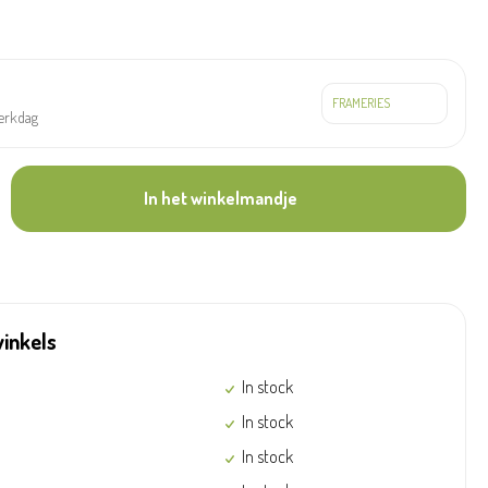
werkdag
In het winkelmandje
winkels
In stock
In stock
In stock