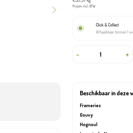
€50,31/kg
Prijzen incl. BTW
Click & Collect
Afhaalklaar binnen 1 
-
+
Beschikbaar in deze 
Frameries
Gouvy
Hognoul