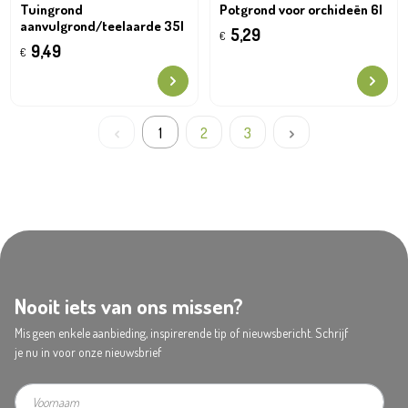
Tuingrond
Potgrond voor orchideën 6l
aanvulgrond/teelaarde 35l
5,29
€
9,49
€
1
2
3
Nooit iets van ons missen?
Mis geen enkele aanbieding, inspirerende tip of nieuwsbericht. Schrijf
je nu in voor onze nieuwsbrief