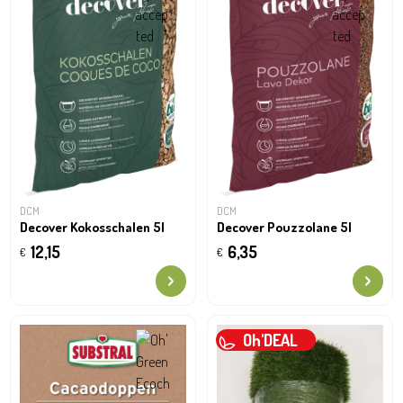
DCM
DCM
Decover Kokosschalen 5l
Decover Pouzzolane 5l
12,15
6,35
€
€
Oh'DEAL