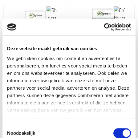
Deze website maakt gebruik van cookies
We gebruiken cookies om content en advertenties te
personaliseren, om functies voor social media te bieden
Oh'Green
Oh'Green
Houtchips natuur 60l
Bodemverbeteraar voor
en om ons websiteverkeer te analyseren. Ook delen we
beplantingen 60L
informatie over uw gebruik van onze site met onze
11,99
€
11,99
€
partners voor social media, adverteren en analyse. Deze
partners kunnen deze gegevens combineren met andere
informatie die u aan ze heeft verstrekt of die ze hebben
verzameld op basis van uw gebruik van hun services.
Toestemmingsselectie
Noodzakelijk