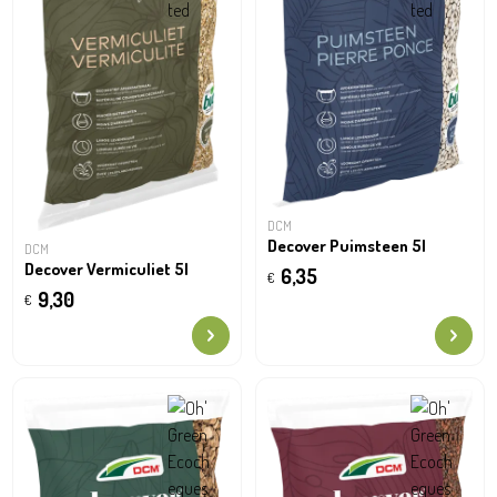
DCM
Decover Puimsteen 5l
DCM
Decover Vermiculiet 5l
6,35
€
9,30
€