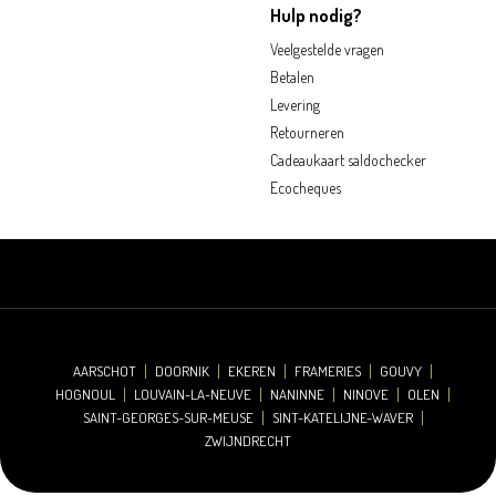
Hulp nodig?
Veelgestelde vragen
Betalen
Levering
Retourneren
Cadeaukaart saldochecker
Ecocheques
AARSCHOT
DOORNIK
EKEREN
FRAMERIES
GOUVY
HOGNOUL
LOUVAIN-LA-NEUVE
NANINNE
NINOVE
OLEN
SAINT-GEORGES-SUR-MEUSE
SINT-KATELIJNE-WAVER
ZWIJNDRECHT