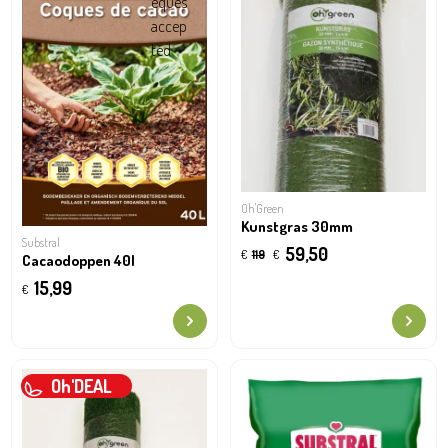
Oh'Green
Kunstgras 30mm
Substral
59,50
€
119
€
Cacaodoppen 40l
15,99
€
Oh'DEAL