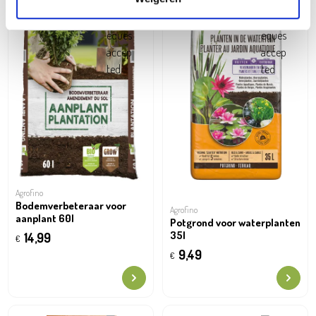
Agrofino
Bodemverbeteraar voor
Agrofino
aanplant 60l
Potgrond voor waterplanten
35l
14,99
€
9,49
€