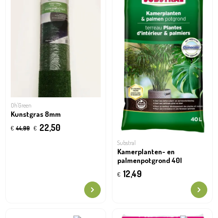
Oh'Green
Kunstgras 8mm
22,50
€
44,99
€
Substral
Kamerplanten- en
palmenpotgrond 40l
12,49
€