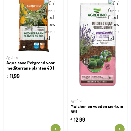
Agrofino
Aqua save Potgrond voor
mediterrane planten 40 l
11,99
€
Agrofino
Mulchen en voeden siertuin
50l
12,99
€