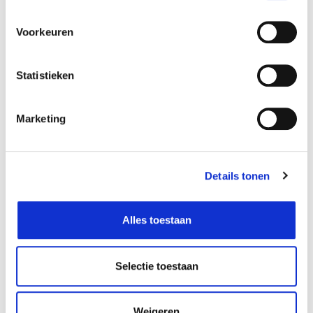
Voorkeuren
Statistieken
Marketing
Agrofino
Miscanthusmulch 60l
Details tonen
10,99
€
Agrofino
Hennepmulch 60l
Alles toestaan
11,99
€
Selectie toestaan
Weigeren