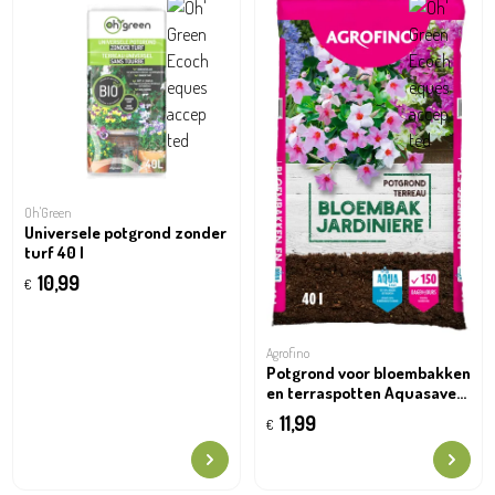
Oh'Green
Universele potgrond zonder
turf 40 l
10,99
€
Agrofino
Potgrond voor bloembakken
en terraspotten Aquasave
40l
11,99
€