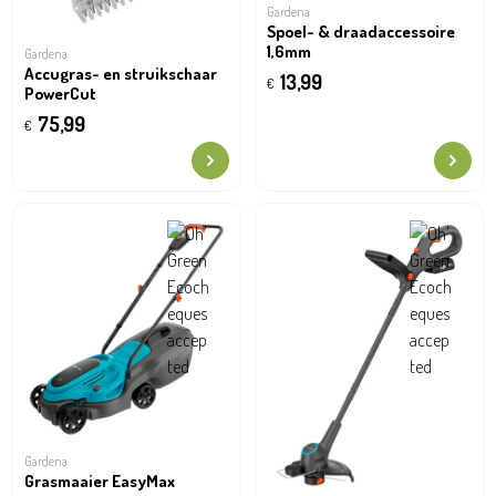
Gardena
Spoel- & draadaccessoire
1,6mm
Gardena
Accugras- en struikschaar
13,99
€
PowerCut
75,99
€
Gardena
Grasmaaier EasyMax