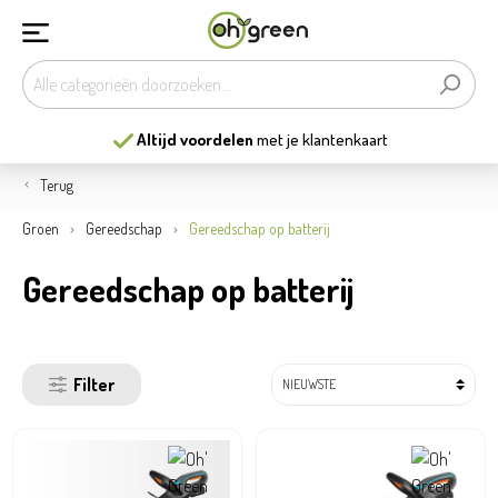
enkaart
13
mooiste tuincentra
van Belg
Terug
Groen
Gereedschap
Gereedschap op batterij
Gereedschap op batterij
Filter