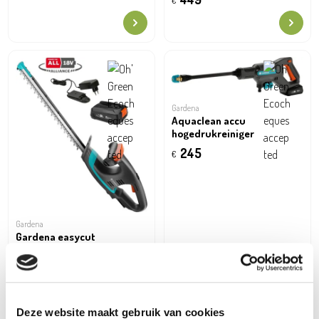
€
Gardena
Aquaclean accu
hogedrukreiniger
245
€
Gardena
Gardena easycut
heggenschaar accu
129
€
Deze website maakt gebruik van cookies