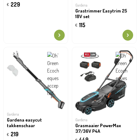
229
€
Gardena
Grastrimmer Easytrim 25
18V set
115
€
Gardena
Gardena easycut
Gardena
takkenschaar
Grasmaaier PowerMax
37/36V P4A
219
€
449