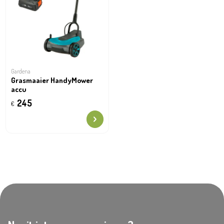
Gardena
Grasmaaier HandyMower
accu
245
€