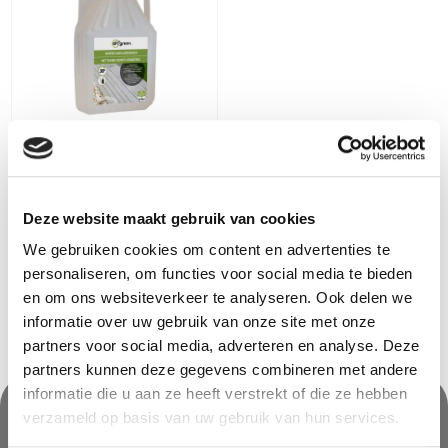
Oh'Green
Groene aanslagreiniger 5
liter
6,99
€
Deze website maakt gebruik van cookies
We gebruiken cookies om content en advertenties te
personaliseren, om functies voor social media te bieden
en om ons websiteverkeer te analyseren. Ook delen we
informatie over uw gebruik van onze site met onze
partners voor social media, adverteren en analyse. Deze
partners kunnen deze gegevens combineren met andere
informatie die u aan ze heeft verstrekt of die ze hebben
verzameld op basis van uw gebruik van hun services.