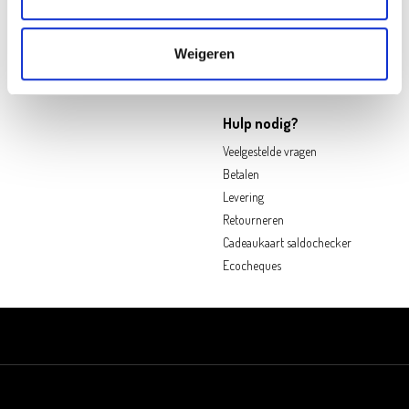
My Oh'Green Klantenkaart
Pers & PR
Nieuws & updates
Contacteer ons
Weigeren
Duurzaamheid
Jobs
Hulp nodig?
Veelgestelde vragen
Betalen
Levering
Retourneren
Cadeaukaart saldochecker
Ecocheques