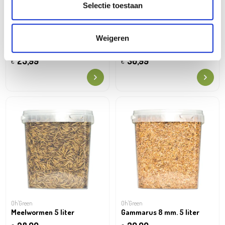
Selectie toestaan
Weigeren
Oh'Green
Oh'Green
Energie mix 5 liter
Steurvoer 5 liter 9 mm
25,99
30,99
€
€
Oh'Green
Oh'Green
Meelwormen 5 liter
Gammarus 8 mm. 5 liter