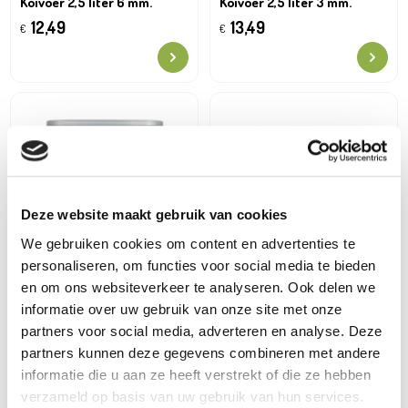
Koivoer 2,5 liter 6 mm.
Koivoer 2,5 liter 3 mm.
12,49
13,49
€
€
Deze website maakt gebruik van cookies
We gebruiken cookies om content en advertenties te
personaliseren, om functies voor social media te bieden
Oh'Green
Oh'Green
en om ons websiteverkeer te analyseren. Ook delen we
Vijverkorrels 2,5 liter 3 mm.
Vijverkorrels 2,5 liter 6 mm.
informatie over uw gebruik van onze site met onze
11,49
€
12,49
€
partners voor social media, adverteren en analyse. Deze
partners kunnen deze gegevens combineren met andere
informatie die u aan ze heeft verstrekt of die ze hebben
verzameld op basis van uw gebruik van hun services.