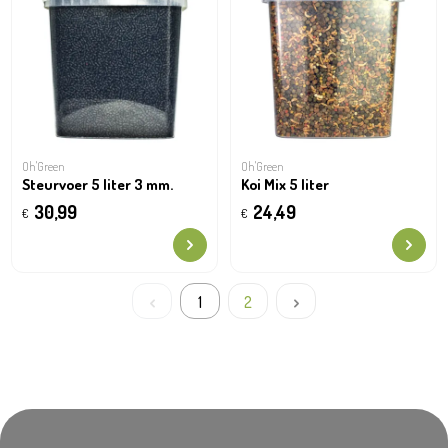
Oh'Green
Oh'Green
Steurvoer 5 liter 3 mm.
Koi Mix 5 liter
30,99
24,49
€
€
1
2