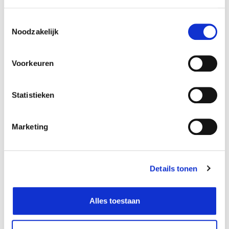
Toestemmingsselectie
Noodzakelijk
Voorkeuren
Statistieken
Oh'Green
Oh'Green
Vijvervlokken 2,5 liter
Sticks-mix 2,5 liter
8,29
9,29
€
€
Marketing
Details tonen
Alles toestaan