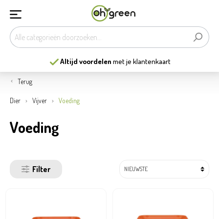
13
mooiste tuincentra
van België
Terug
Dier
Vijver
Voeding
Voeding
Filter