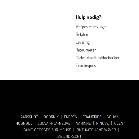
Hulp nodig?
Veelgestelde vragen
Betalen
Levering
Retourneren
Cadeaukaart saldochecker
Ecocheques
AARSCHOT
DOORNIK
EKEREN
FRAMERIES
GOUVY
HOGNOUL
LOUVAIN-LA-NEUVE
NANINNE
NINOVE
OLEN
SAINT-GEORGES-SUR-MEUSE
SINT-KATELIJNE-WAVER
ZWIJNDRECHT