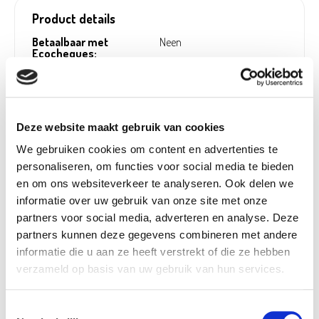
Product details
Betaalbaar met
Neen
Ecocheques:
Gewicht:
0,01 kg
Hoogte (cm):
45 cm
Breedte (cm):
11 cm
Deze website maakt gebruik van cookies
Lengte (cm):
18 cm
We gebruiken cookies om content en advertenties te
Diameter (cm):
25,45 cm
personaliseren, om functies voor social media te bieden
en om ons websiteverkeer te analyseren. Ook delen we
Artikel nummer:
1035359
informatie over uw gebruik van onze site met onze
partners voor social media, adverteren en analyse. Deze
partners kunnen deze gegevens combineren met andere
informatie die u aan ze heeft verstrekt of die ze hebben
Verantwoordelijk marktdeelnemer in de EU
!
verzameld op basis van uw gebruik van hun services.
Bekijk gegevens
Toestemmingsselectie