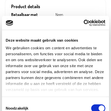
Product details
Betaalbaar met
Neen
Ecocheques:
Gewicht:
0,01 kg
Hoogte (cm):
34 cm
Deze website maakt gebruik van cookies
Breedte (cm):
8 cm
We gebruiken cookies om content en advertenties te
Lengte (cm):
16 cm
personaliseren, om functies voor social media te bieden
Diameter (cm):
22,62 cm
en om ons websiteverkeer te analyseren. Ook delen we
Artikel nummer:
1035358
informatie over uw gebruik van onze site met onze
partners voor social media, adverteren en analyse. Deze
partners kunnen deze gegevens combineren met andere
informatie die u aan ze heeft verstrekt of die ze hebben
verzameld op basis van uw gebruik van hun services.
Verantwoordelijk marktdeelnemer in de EU
!
Bekijk gegevens
Toestemmingsselectie
Noodzakelijk