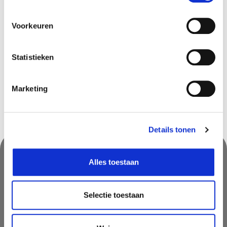
Voorkeuren
Beschikbaar in deze winkels
Statistieken
Olen
In stock
Marketing
Details tonen
Alles toestaan
Nooit iets van ons missen?
Mis geen enkele aanbieding, inspirerende tip of nieuwsbericht. Schrijf
Selectie toestaan
je nu in voor onze nieuwsbrief