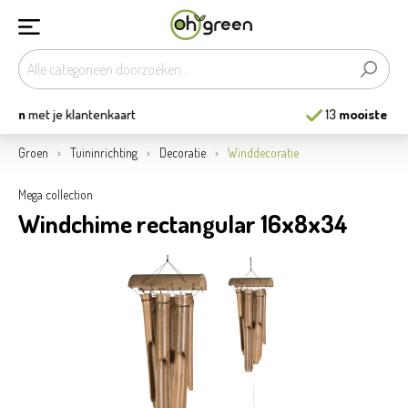
13
mooiste tuincentra
van België
Groen
Tuininrichting
Decoratie
Winddecoratie
Mega collection
Windchime rectangular 16x8x34