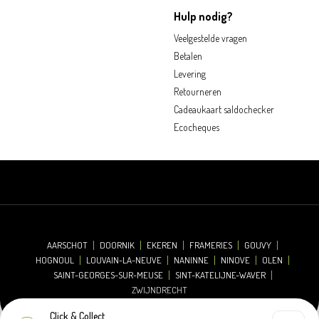
Hulp nodig?
Veelgestelde vragen
Betalen
Levering
Retourneren
Cadeaukaart saldochecker
Ecocheques
AARSCHOT
DOORNIK
EKEREN
FRAMERIES
GOUVY
HOGNOUL
LOUVAIN-LA-NEUVE
NANINNE
NINOVE
OLEN
SAINT-GEORGES-SUR-MEUSE
SINT-KATELIJNE-WAVER
ZWIJNDRECHT
Click & Collect