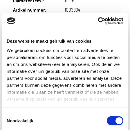
Diameter (cm):
0 cm
Artikel nummer:
1093334
Verantwoordelijk marktdeelnemer in de EU
!
Deze website maakt gebruik van cookies
We gebruiken cookies om content en advertenties te
Bekijk gegevens
personaliseren, om functies voor social media te bieden
en om ons websiteverkeer te analyseren. Ook delen we
informatie over uw gebruik van onze site met onze
partners voor social media, adverteren en analyse. Deze
Beschikbaar in deze winkels
partners kunnen deze gegevens combineren met andere
informatie die u aan ze heeft verstrekt of die ze hebben
Aarschot
In stock
verzameld op basis van uw gebruik van hun services.
Doornik
In stock
Ekeren
In stock
Toestemmingsselectie
Noodzakelijk
Louvain-la-Neuve
In stock