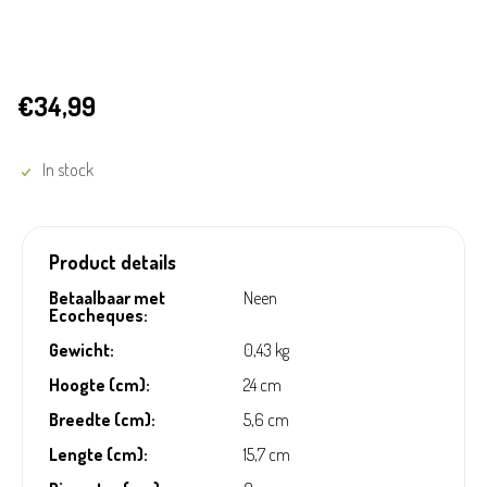
€34,99
In stock
Product details
Betaalbaar met
Neen
Ecocheques:
Gewicht:
0,43 kg
Hoogte (cm):
24 cm
Breedte (cm):
5,6 cm
Lengte (cm):
15,7 cm