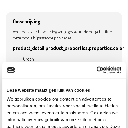
Omschrijving
Voor extra goed afwatering van je geglazuurde pot gebruik je
deze mooie bijpassende potvoetjes.
product_detail.product_properties.properties.color
Groen
Product details
Deze website maakt gebruik van cookies
Betaalbaar met
Neen
We gebruiken cookies om content en advertenties te
Ecocheques:
personaliseren, om functies voor social media te bieden
Gewicht:
0,01 kg
en om ons websiteverkeer te analyseren. Ook delen we
Hoogte (cm):
8 cm
informatie over uw gebruik van onze site met onze
partners voor social media, adverteren en analyse. Deze
Breedte (cm):
5,5 cm