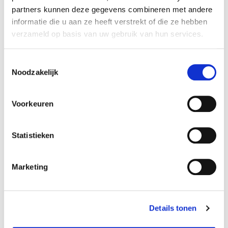
partners kunnen deze gegevens combineren met andere
Lengte (cm):
13 cm
informatie die u aan ze heeft verstrekt of die ze hebben
Diameter (cm):
14,12 cm
verzameld op basis van uw gebruik van hun services.
Material:
Keramiek
Toestemmingsselectie
Artikel nummer:
1035326
Noodzakelijk
Voorkeuren
Verantwoordelijk marktdeelnemer in de EU
!
Statistieken
Bekijk gegevens
Marketing
Beschikbaar in deze winkels
Details tonen
Ekeren
In stock