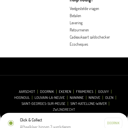
Veelgestelde vragen
Betalen
Levering
Retourneren
Cadeaukaart saldochecker
Ecocheques
AARSCHOT
DOORNIK
EKEREN
FRAMERIES
GOUVY
HOGNOUL
LOUVAIN-LA-NEUVE
NANINNE
NINOVE
OLEN
SAINT-GEORGES-SUR-MEUSE
SINT-KATELIJNE-WAVER
ZWIJNDRECHT
Click & Collect
Afhaalklaar binnen 3 werkdagen