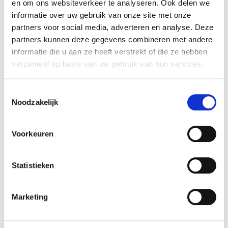
en om ons websiteverkeer te analyseren. Ook delen we
Lengte (cm):
200 cm
informatie over uw gebruik van onze site met onze
partners voor social media, adverteren en analyse. Deze
Material:
Aluminium, Andere
partners kunnen deze gegevens combineren met andere
Materiaal mast:
Aluminium
informatie die u aan ze heeft verstrekt of die ze hebben
Kleur mast:
Zwart
verzameld op basis van uw gebruik van hun services.
Mechanisme van de
Push-up
parasol:
Toestemmingsselectie
Parasolvoet inbegrepen:
Nee
Noodzakelijk
Vorm:
Vierkant
Voorkeuren
Weerbestendig:
Ja
Materiaal textiel:
Olefin
Statistieken
Kleur textiel:
Grijs
Artikel nummer:
1048181
Marketing