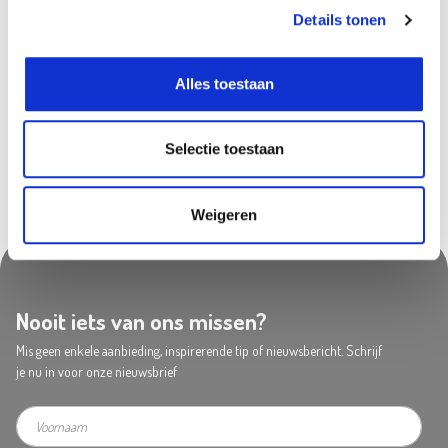
Beschikbaar in deze winkels
Details tonen
Doornik
In stock
Alles toestaan
Olen
In stock
Selectie toestaan
Weigeren
Nooit iets van ons missen?
Mis geen enkele aanbieding, inspirerende tip of nieuwsbericht. Schrijf
je nu in voor onze nieuwsbrief