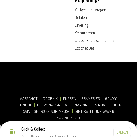
Hulp nodig?
Veelgestelde vragen
Betalen
Levering
Retourneren
Cadeaukaart saldochecker
Ecocheques
AARSCHOT
DOORNIK
EKEREN
FRAMERIES
GOUVY
HOGNOUL
LOUVAIN-LA-NEUVE
NANINNE
NINOVE
OLEN
SAINT-GEORGES-SUR-MEUSE
SINT-KATELIJNE-WAVER
ZWIJNDRECHT
Click & Collect
Afhaalklaar binnen 3 werkdagen