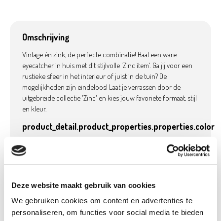
Omschrijving
Vintage én zink, de perfecte combinatie! Haal een ware
eyecatcher in huis met dit stijlvolle 'Zinc item'. Ga jij voor een
rustieke sfeer in het interieur of juist in de tuin? De
mogelijkheden zijn eindeloos! Laat je verrassen door de
uitgebreide collectie 'Zinc' en kies jouw favoriete formaat, stijl
en kleur.
product_detail.product_properties.properties.color
Groen
Deze website maakt gebruik van cookies
Product details
We gebruiken cookies om content en advertenties te
Betaalbaar met
Neen
personaliseren, om functies voor social media te bieden
Ecocheques: