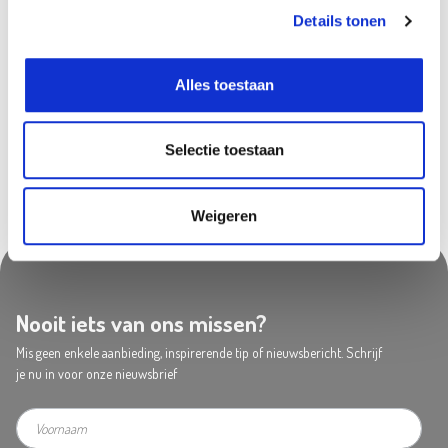
Beschikbaar in deze winkels
Details tonen
Ekeren
In stock
Alles toestaan
Zwijndrecht
In stock
Selectie toestaan
Weigeren
Nooit iets van ons missen?
Mis geen enkele aanbieding, inspirerende tip of nieuwsbericht. Schrijf
je nu in voor onze nieuwsbrief