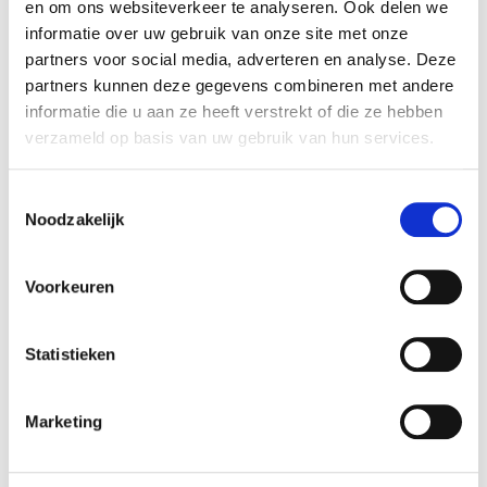
en om ons websiteverkeer te analyseren. Ook delen we
Gewicht:
0,30 kg
informatie over uw gebruik van onze site met onze
Hoogte (cm):
12,5 cm
partners voor social media, adverteren en analyse. Deze
partners kunnen deze gegevens combineren met andere
Breedte (cm):
26 cm
informatie die u aan ze heeft verstrekt of die ze hebben
Lengte (cm):
26 cm
verzameld op basis van uw gebruik van hun services.
Diameter (cm):
26 cm
Material:
Metaal
Toestemmingsselectie
Noodzakelijk
Artikel nummer:
1128513
Voorkeuren
Verantwoordelijk marktdeelnemer in de EU
!
Statistieken
Bekijk gegevens
Marketing