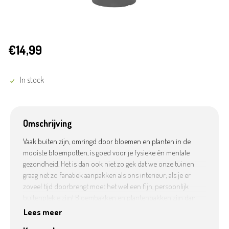
€14,99
In stock
Omschrijving
Vaak buiten zijn, omringd door bloemen en planten in de
mooiste bloempotten, is goed voor je fysieke én mentale
gezondheid. Het is dan ook niet zo gek dat we onze tuinen
graag net zo fanatiek aanpakken als ons interieur; als je er
zoveel tijd doorbrengt moet het wel een fijn, persoonlijk
buitenplekje zijn! Bloembakken en plantenbakken zijn dan
ook niet meer alleen functioneel, ze moeten passen bij onze
Lees meer
stijl en onze persoonlijkheid en mogen best iets unieks