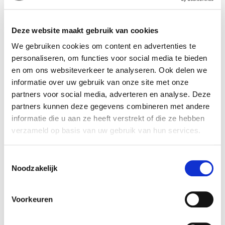
Breedte (cm):
34,5 cm
Deze website maakt gebruik van cookies
Lengte (cm):
34,5 cm
We gebruiken cookies om content en advertenties te
Diameter (cm):
34,5 cm
personaliseren, om functies voor social media te bieden
Material:
Kunststof
en om ons websiteverkeer te analyseren. Ook delen we
Artikel nummer:
1034224
informatie over uw gebruik van onze site met onze
partners voor social media, adverteren en analyse. Deze
partners kunnen deze gegevens combineren met andere
informatie die u aan ze heeft verstrekt of die ze hebben
verzameld op basis van uw gebruik van hun services.
Verantwoordelijk marktdeelnemer in de EU
!
Bekijk gegevens
Toestemmingsselectie
Noodzakelijk
Voorkeuren
Beschikbaar in deze winkels