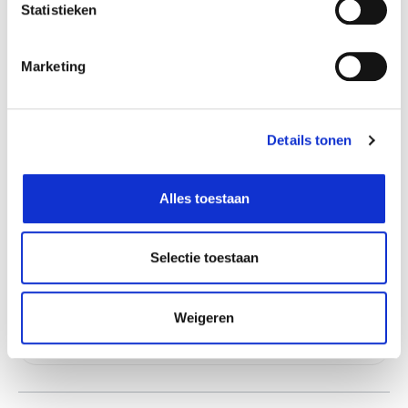
Aarschot
In stock
Statistieken
Doornik
In stock
Ekeren
In stock
Marketing
Gouvy
In stock
Hognoul
In stock
Details tonen
Louvain-la-Neuve
In stock
Naninne
In stock
Alles toestaan
Ninove
In stock
Olen
In stock
Selectie toestaan
Saint-Georges
In stock
Sint-Katelijne-Waver
In stock
Weigeren
Zwijndrecht
In stock