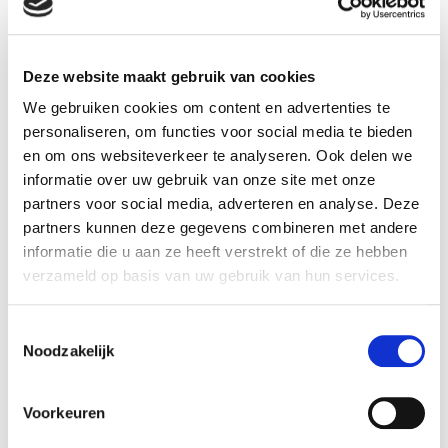
Breedte (cm):
29,8 cm
Lengte (cm):
29,8 cm
Deze website maakt gebruik van cookies
Diameter (cm):
29,8 cm
We gebruiken cookies om content en advertenties te
Material:
Kunststof
personaliseren, om functies voor social media te bieden
en om ons websiteverkeer te analyseren. Ook delen we
Artikel nummer:
1034223
informatie over uw gebruik van onze site met onze
partners voor social media, adverteren en analyse. Deze
partners kunnen deze gegevens combineren met andere
informatie die u aan ze heeft verstrekt of die ze hebben
Verantwoordelijk marktdeelnemer in de EU
!
verzameld op basis van uw gebruik van hun services.
Bekijk gegevens
Toestemmingsselectie
Noodzakelijk
Voorkeuren
Beschikbaar in deze winkels