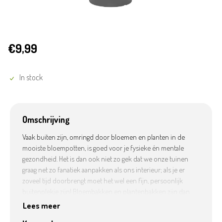
€9,99
In stock
Omschrijving
Vaak buiten zijn, omringd door bloemen en planten in de
mooiste bloempotten, is goed voor je fysieke én mentale
gezondheid. Het is dan ook niet zo gek dat we onze tuinen
graag net zo fanatiek aanpakken als ons interieur; als je er
zoveel tijd doorbrengt moet het wel een fijn, persoonlijk
buitenplekje zijn! Bloembakken en plantenbakken zijn dan
ook niet meer alleen functioneel, ze moeten passen bij onze
Lees meer
stijl en onze persoonlijkheid en mogen best iets unieks