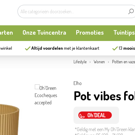
arten
Onze Tuincentra
Promoties
Tuintips
 winkel
Altijd voordelen
met je klantenkaart
13
moois
planten
oken
Buitenplanten
Knaagdieren
Kookatelier
Lifestyle
Wonen
Potten en vaz
m
en en allerlei
Bollen en zaden
Vijver
Zonnewering
Elho
Pot vibes f
tten
Tuininrichting
Homewear
eren
eelgoed
Bestrijding
Oh'DEAL
*Geldig met een My Oh'Green kla
ues
Kweekaccessoires