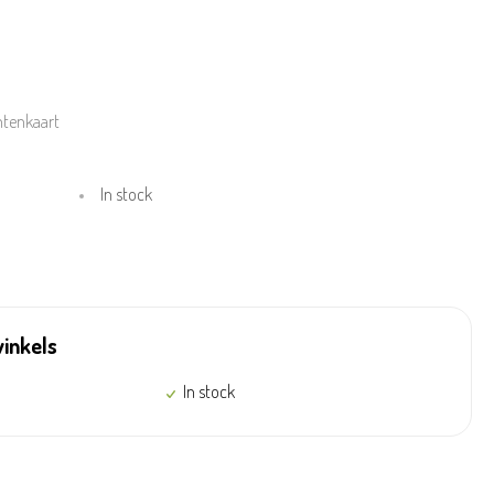
ntenkaart
In stock
winkels
In stock