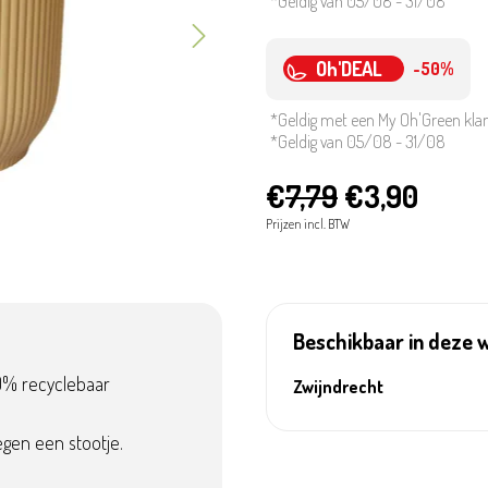
*Geldig van 05/08 - 31/08
Oh'DEAL
-50%
*Geldig met een My Oh'Green kla
*Geldig van 05/08 - 31/08
€
7,79
€3,90
Prijzen incl. BTW
Beschikbaar in deze 
00% recyclebaar
Zwijndrecht
egen een stootje.