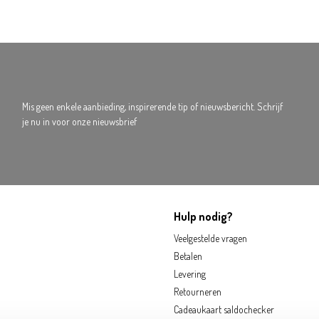
Mis geen enkele aanbieding, inspirerende tip of nieuwsbericht. Schrijf
je nu in voor onze nieuwsbrief
Hulp nodig?
Veelgestelde vragen
Betalen
Levering
Retourneren
Cadeaukaart saldochecker