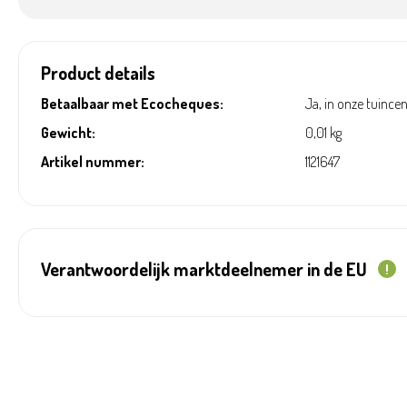
Product details
Betaalbaar met Ecocheques:
Ja, in onze tuince
Gewicht:
0,01 kg
Artikel nummer:
1121647
Verantwoordelijk marktdeelnemer in de EU
!