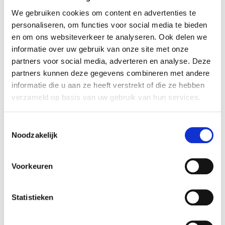
Betaalbaar met
Neen
Ecocheques:
We gebruiken cookies om content en advertenties te
personaliseren, om functies voor social media te bieden
Gewicht:
16,00 kg
en om ons websiteverkeer te analyseren. Ook delen we
Hoogte (cm):
72 cm
informatie over uw gebruik van onze site met onze
Breedte (cm):
22 cm
partners voor social media, adverteren en analyse. Deze
partners kunnen deze gegevens combineren met andere
Lengte (cm):
60 cm
informatie die u aan ze heeft verstrekt of die ze hebben
Diameter (cm):
63,91 cm
verzameld op basis van uw gebruik van hun services.
Material:
Cement
Toestemmingsselectie
Artikel nummer:
1128580
Noodzakelijk
Voorkeuren
Verantwoordelijk marktdeelnemer in de EU
!
Statistieken
Bekijk gegevens