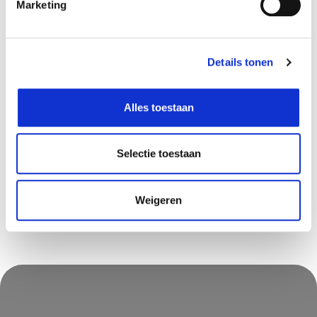
Marketing
Beschikbaar in deze winkels
Details tonen
Hognoul
In stock
Louvain-la-Neuve
In stock
Alles toestaan
Olen
In stock
Saint-Georges
In stock
Selectie toestaan
Zwijndrecht
In stock
Weigeren