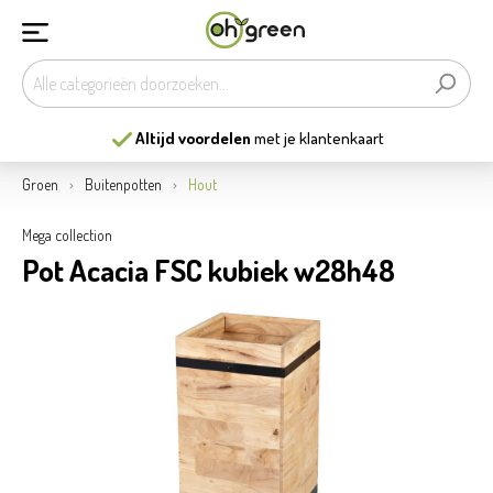
klantenkaart
13
mooiste tuincentra
van
Groen
Buitenpotten
Hout
Mega collection
Pot Acacia FSC kubiek w28h48