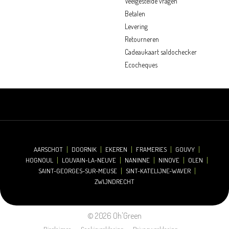
Veelgestelde vragen
Betalen
Levering
Retourneren
Cadeaukaart saldochecker
Ecocheques
AARSCHOT
DOORNIK
EKEREN
FRAMERIES
GOUVY
HOGNOUL
LOUVAIN-LA-NEUVE
NANINNE
NINOVE
OLEN
SAINT-GEORGES-SUR-MEUSE
SINT-KATELIJNE-WAVER
ZWIJNDRECHT
© 2026 Oh'Green