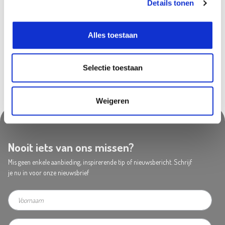
Details tonen
Beschikbaar in deze winkels
Sint-Katelijne-Waver
In stock
Alles toestaan
Selectie toestaan
Weigeren
Nooit iets van ons missen?
Mis geen enkele aanbieding, inspirerende tip of nieuwsbericht. Schrijf
je nu in voor onze nieuwsbrief