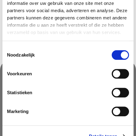
Beschikbaar in deze winkels
informatie over uw gebruik van onze site met onze
partners voor social media, adverteren en analyse. Deze
Frameries
In stock
partners kunnen deze gegevens combineren met andere
informatie die u aan ze heeft verstrekt of die ze hebben
verzameld op basis van uw gebruik van hun services.
Toestemmingsselectie
Noodzakelijk
Voorkeuren
Nooit iets van ons missen?
Statistieken
Mis geen enkele aanbieding, inspirerende tip of nieuwsbericht. Schrijf
je nu in voor onze nieuwsbrief
Marketing