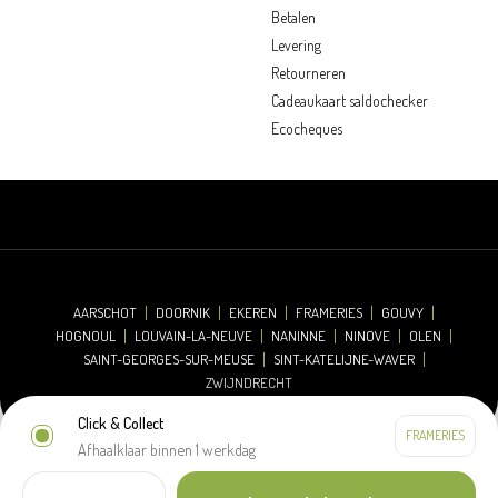
Betalen
Levering
Retourneren
Cadeaukaart saldochecker
Ecocheques
AARSCHOT
DOORNIK
EKEREN
FRAMERIES
GOUVY
HOGNOUL
LOUVAIN-LA-NEUVE
NANINNE
NINOVE
OLEN
SAINT-GEORGES-SUR-MEUSE
SINT-KATELIJNE-WAVER
ZWIJNDRECHT
Click & Collect
Afhaalklaar binnen 1 werkdag
© 2026 Oh'Green
Disclaimer
Cookieverklaring
Privacyverklaring