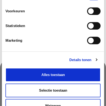
Voorkeuren
Beschikbaar in deze winkels
Doornik
In stock
Statistieken
Marketing
Details tonen
Alles toestaan
Nooit iets van ons missen?
Mis geen enkele aanbieding, inspirerende tip of nieuwsbericht. Schrijf
Selectie toestaan
je nu in voor onze nieuwsbrief
Weigeren