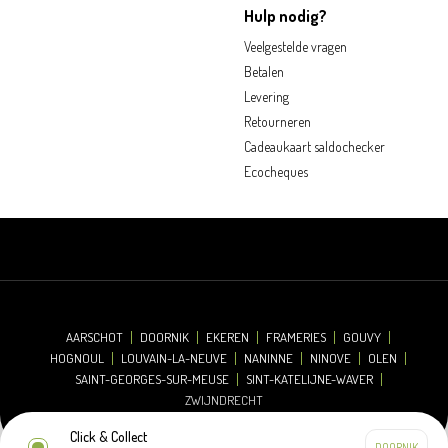
Hulp nodig?
Veelgestelde vragen
Betalen
Levering
Retourneren
Cadeaukaart saldochecker
Ecocheques
AARSCHOT
DOORNIK
EKEREN
FRAMERIES
GOUVY
HOGNOUL
LOUVAIN-LA-NEUVE
NANINNE
NINOVE
OLEN
SAINT-GEORGES-SUR-MEUSE
SINT-KATELIJNE-WAVER
ZWIJNDRECHT
Click & Collect