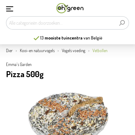
13
mooiste tuincentra
van België
Dier
Kooi-en natuurvogels
Vogels voeding
Vetbollen
Emma's Garden
Pizza 500g