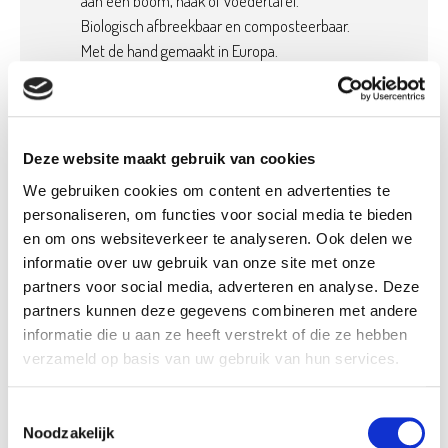
aan een boom, haak of voedertafel.
Biologisch afbreekbaar en composteerbaar.
Met de hand gemaakt in Europa.
Deze website maakt gebruik van cookies
Product details
We gebruiken cookies om content en advertenties te
Betaalbaar met
Neen
personaliseren, om functies voor social media te bieden
Ecocheques:
en om ons websiteverkeer te analyseren. Ook delen we
Gewicht:
0,50 kg
informatie over uw gebruik van onze site met onze
Volledige maaltijd:
Ja
partners voor social media, adverteren en analyse. Deze
partners kunnen deze gegevens combineren met andere
Soort maaltijd:
Andere
informatie die u aan ze heeft verstrekt of die ze hebben
Biologisch:
Ja
verzameld op basis van uw gebruik van hun services.
Klaar voor gebruik:
Ja
Artikel nummer:
1193482
Toestemmingsselectie
Noodzakelijk