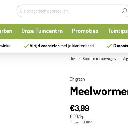
arten
Onze Tuincentra
Promoties
Tuintips
 winkel
Altijd voordelen
met je klantenkaart
13
moois
planten
oken
Buitenplanten
Knaagdieren
Kookatelier
Dier
Kooi-en natuurvogels
Vog
m
en en allerlei
Bollen en zaden
Vijver
Zonnewering
Oh'green
Meelwormen 
tten
Tuininrichting
Homewear
€3,99
eren
eelgoed
Bestrijding
€133/kg
Prijzen incl. BTW
ues
Kweekaccessoires