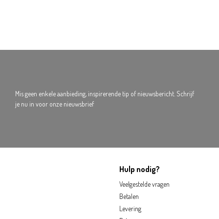
Mis geen enkele aanbieding, inspirerende tip of nieuwsbericht. Schrijf
je nu in voor onze nieuwsbrief
Hulp nodig?
Veelgestelde vragen
Betalen
Levering