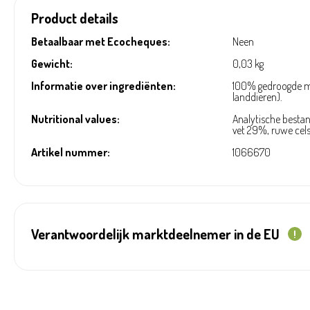
Product details
Betaalbaar met Ecocheques:
Neen
Gewicht:
0,03 kg
Informatie over ingrediënten:
100% gedroogde 
landdieren).
Nutritional values:
Analytische bestan
vet 29%, ruwe cel
Artikel nummer:
1066670
Verantwoordelijk marktdeelnemer in de EU
!