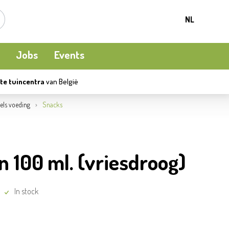
NL
Jobs
Events
te tuincentra
van België
Kamerplanten
Kooi-en natuurvogels
Terrasverwarming
els voeding
Snacks
Meststoffen en bodemverbetering
Ecocheques
Waterpret
100 ml. (vriesdroog)
Beschermen
Apéro moment
Kledij
In stock