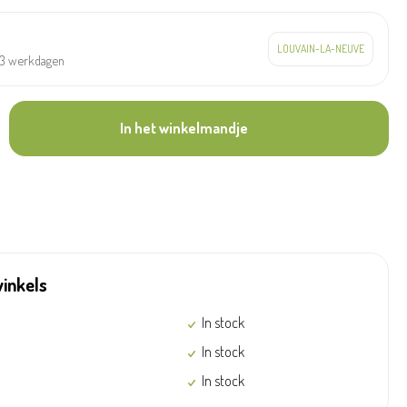
à 3 werkdagen
In het winkelmandje
winkels
In stock
In stock
In stock