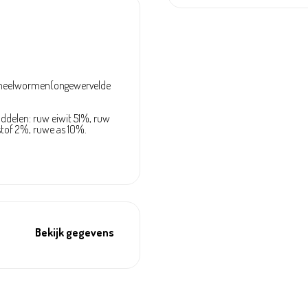
meelwormen(ongewervelde
ddelen: ruw eiwit 51%, ruw
stof 2%, ruwe as 10%.
Bekijk gegevens