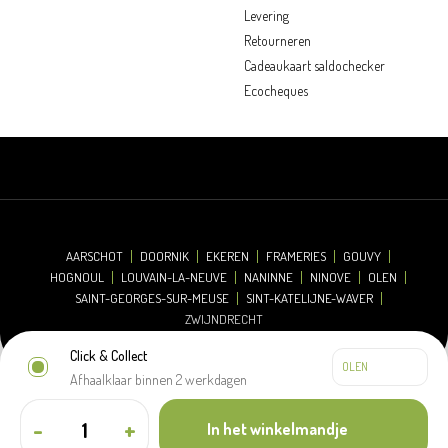
Levering
Retourneren
Cadeaukaart saldochecker
Ecocheques
AARSCHOT
DOORNIK
EKEREN
FRAMERIES
GOUVY
HOGNOUL
LOUVAIN-LA-NEUVE
NANINNE
NINOVE
OLEN
SAINT-GEORGES-SUR-MEUSE
SINT-KATELIJNE-WAVER
ZWIJNDRECHT
Click & Collect
Afhaalklaar binnen 2 werkdagen
© 2026 Oh'Green
Disclaimer
Cookieverklaring
Privacyverklaring
-
+
In het winkelmandje
Algemene verkoopsvoorwaarden