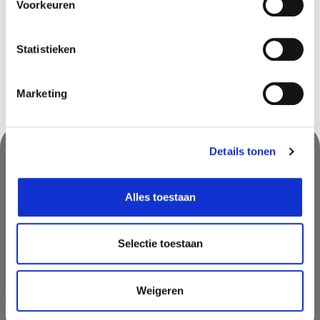
Voorkeuren
Zwijndrecht
In stock
Statistieken
Marketing
Details tonen
Nooit iets van ons missen?
Alles toestaan
Mis geen enkele aanbieding, inspirerende tip of nieuwsbericht. Schrijf
je nu in voor onze nieuwsbrief
Selectie toestaan
Weigeren