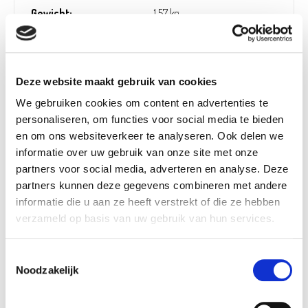
Gewicht:
1,57 kg
Afwerking (kleding):
Waterdicht
Geslacht:
Vrouwen
Artikel nummer:
1231602
Deze website maakt gebruik van cookies
We gebruiken cookies om content en advertenties te
personaliseren, om functies voor social media te bieden
en om ons websiteverkeer te analyseren. Ook delen we
Verantwoordelijk marktdeelnemer in de EU
informatie over uw gebruik van onze site met onze
!
partners voor social media, adverteren en analyse. Deze
Bekijk gegevens
partners kunnen deze gegevens combineren met andere
informatie die u aan ze heeft verstrekt of die ze hebben
verzameld op basis van uw gebruik van hun services.
Beschikbaar in deze winkels
Toestemmingsselectie
Noodzakelijk
Olen
In stock
Saint-Georges
In stock