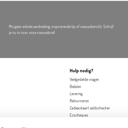
Mis geen enkele aanbieding, inspirerende tip of nieuwsbericht. Schrijf
je nu in voor onze nieuwsbrief
Hulp nodig?
Veelgestelde vragen
Betalen
Levering
Retourneren
Cadeaukaart saldochecker
Ecocheques