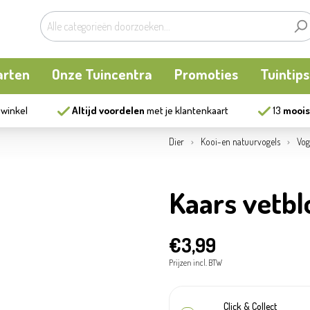
arten
Onze Tuincentra
Promoties
Tuintips
 winkel
Altijd voordelen
met je klantenkaart
13
moois
planten
oken
Buitenplanten
Knaagdieren
Kookatelier
Dier
Kooi-en natuurvogels
Vog
m
en en allerlei
Bollen en zaden
Vijver
Zonnewering
Kaars vetb
tten
Tuininrichting
Homewear
€3,99
eren
eelgoed
Bestrijding
Prijzen incl. BTW
ues
Kweekaccessoires
Click & Collect