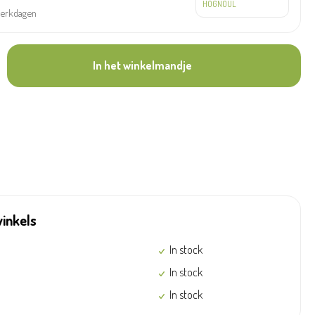
werkdagen
In het winkelmandje
winkels
In stock
In stock
In stock