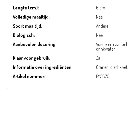
Lengte (cm):
6 cm
Volledige maaltijd:
Nee
Soort maaltijd:
Andere
Biologisch:
Nee
Aanbevolen dosering:
Voederen naar beho
drinkwater.
Klaar voor gebruik:
Ja
Informatie over ingrediënten:
Granen, dierlijk ve
Artikel nummer:
1245870