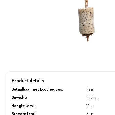
Product details
Betaalbaar met Ecocheques:
Neen
Gewicht:
0,35 kg
Hoogte (cm):
12 cm
Breedte (cm):
6 cm