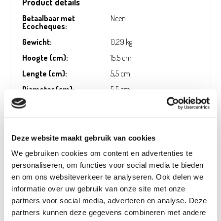
Product details
Betaalbaar met
Neen
Ecocheques:
Gewicht:
0,29 kg
Hoogte (cm):
15,5 cm
Lengte (cm):
5,5 cm
Diameter (cm):
5,5 cm
Material:
Kunststof
Artikel nummer:
1226145
Deze website maakt gebruik van cookies
We gebruiken cookies om content en advertenties te
personaliseren, om functies voor social media te bieden
Verantwoordelijk marktdeelnemer in de EU
!
en om ons websiteverkeer te analyseren. Ook delen we
informatie over uw gebruik van onze site met onze
Bekijk gegevens
partners voor social media, adverteren en analyse. Deze
partners kunnen deze gegevens combineren met andere