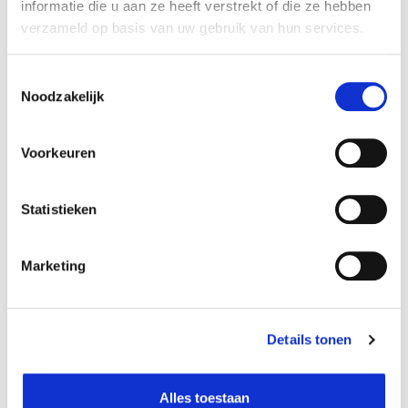
informatie die u aan ze heeft verstrekt of die ze hebben
verzameld op basis van uw gebruik van hun services.
Beschikbaar in deze winkels
Toestemmingsselectie
Aarschot
In stock
Noodzakelijk
Doornik
In stock
Ekeren
In stock
Voorkeuren
Hognoul
In stock
Ninove
In stock
Statistieken
Olen
In stock
Saint-Georges
In stock
Marketing
Sint-Katelijne-Waver
In stock
Zwijndrecht
In stock
Details tonen
Alles toestaan