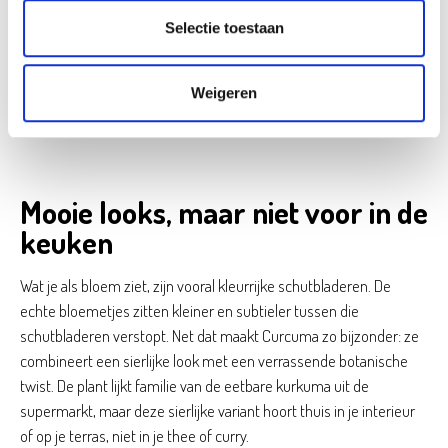
Curcuma-soorten gebruikt worden als specerij, kweek je deze
Selectie toestaan
variant uitsluitend als sierplant. De wortels zijn dus niet geschikt
voor consumptie. In de winter neemt de plant rust: het blad sterft
vaak af terwijl de wortelstok energie opslaat voor een nieuwe
Weigeren
bloeiperiode.
Mooie looks, maar niet voor in de
keuken
Wat je als bloem ziet, zijn vooral kleurrijke schutbladeren. De
echte bloemetjes zitten kleiner en subtieler tussen die
schutbladeren verstopt. Net dat maakt Curcuma zo bijzonder: ze
combineert een sierlijke look met een verrassende botanische
twist. De plant lijkt familie van de eetbare kurkuma uit de
supermarkt, maar deze sierlijke variant hoort thuis in je interieur
of op je terras, niet in je thee of curry.