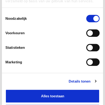
verzameld op basis van uw gebruik van hun services.
Waarom deze bloeier scoort
Toestemmingsselectie
Geeft instant tropische sfeer
Noodzakelijk
Bloeit opvallend in de zomer
Past mooi in potten op terras, balkon of binnen
Voorkeuren
Heeft elegante, tulpachtige schutbladeren
Brengt kleur zonder druk te ogen
Statistieken
Groeit uit wortelstokken en keert bij goede verzorging terug
Zorgt voor exotische vibes zonder veel onderhoud
Marketing
Recht uit de tropen
Details tonen
Curcuma alismatifolia komt oorspronkelijk uit Thailand en groeit
daar in warme, vochtige streken. De plant behoort tot de
Alles toestaan
gemberfamilie en groeit vanuit wortelstokken. Hoewel sommige