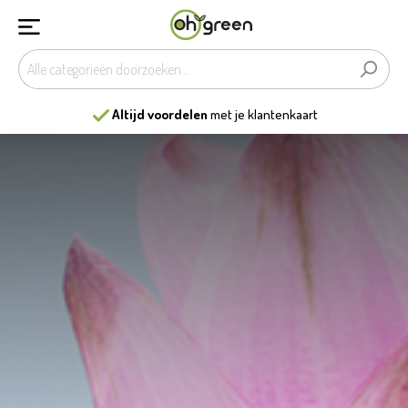
13
mooiste tuincentra
van België