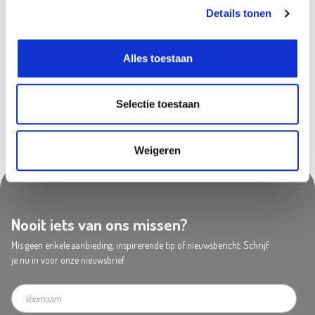
Details tonen
Saint-Georges
In stock
Sint-Katelijne-Waver
In stock
Alles toestaan
Zwijndrecht
In stock
Selectie toestaan
Weigeren
Nooit iets van ons missen?
Mis geen enkele aanbieding, inspirerende tip of nieuwsbericht. Schrijf
je nu in voor onze nieuwsbrief