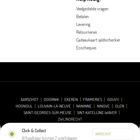
Veelgestelde vragen
Betalen
Levering
Retourneren
Cadeaukaart saldochecker
Ecocheques
AARSCHOT
DOORNIK
EKEREN
FRAMERIES
GOUVY
HOGNOUL
LOUVAIN-LA-NEUVE
NANINNE
NINOVE
OLEN
SAINT-GEORGES-SUR-MEUSE
SINT-KATELIJNE-WAVER
ZWIJNDRECHT
Click & Collect
Afhaalklaar binnen 2 werkdagen