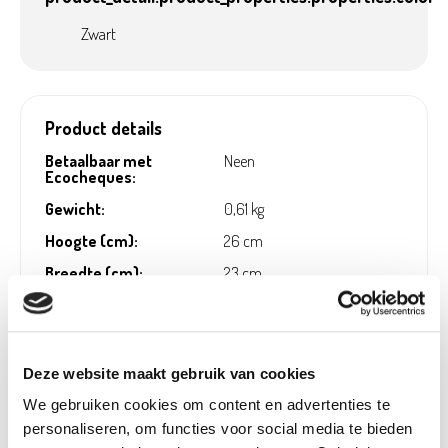
Zwart
Product details
Betaalbaar met
Neen
Ecocheques:
Gewicht:
0,61 kg
Hoogte (cm):
26 cm
Breedte (cm):
23 cm
Lengte (cm):
60 cm
Diameter (cm):
64,26 cm
Material:
Cement
Deze website maakt gebruik van cookies
Artikel nummer:
1089587
We gebruiken cookies om content en advertenties te
personaliseren, om functies voor social media te bieden