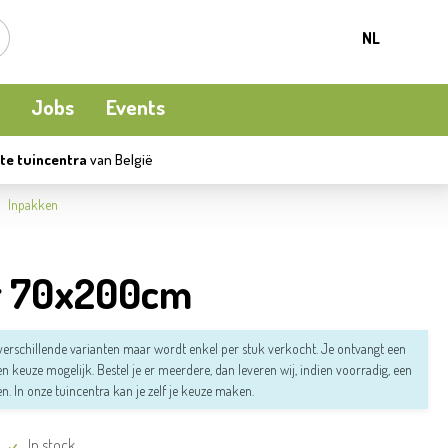
NL
Jobs
Events
te tuincentra
van België
Kamerplanten
Kooi-en natuurvogels
Terrasverwarming
Inpakken
Meststoffen en bodemverbetering
Ecocheques
Waterpret
r 70x200cm
Beschermen
Apéro moment
n verschillende varianten maar wordt enkel per stuk verkocht. Je ontvangt een
een keuze mogelijk. Bestel je er meerdere, dan leveren wij, indien voorradig, een
Kledij
en.
In onze tuincentra kan je zelf je keuze maken.
In stock