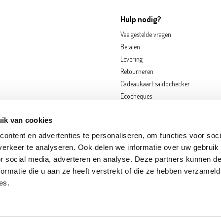
Hulp nodig?
Veelgestelde vragen
Betalen
Levering
Retourneren
Cadeaukaart saldochecker
Ecocheques
ik van cookies
ontent en advertenties te personaliseren, om functies voor soci
erkeer te analyseren. Ook delen we informatie over uw gebruik
or social media, adverteren en analyse. Deze partners kunnen 
ormatie die u aan ze heeft verstrekt of die ze hebben verzameld
OORNIK
EKEREN
FRAMERIES
GOUVY
HOGNOUL
LOUVAIN-LA-NEUVE
N
es.
S-SUR-MEUSE
SINT-KATELIJNE-WAVER
ZWIJNDRECHT