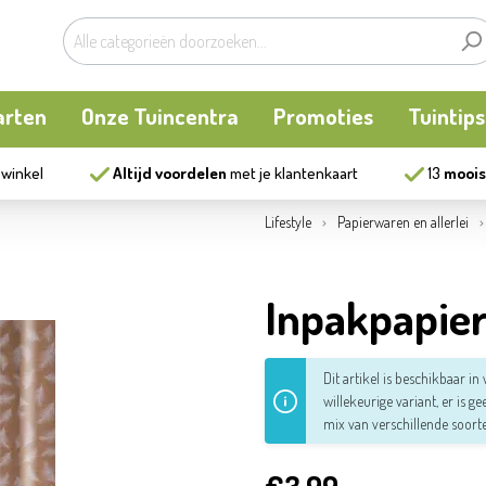
arten
Onze Tuincentra
Promoties
Tuintips
 winkel
Altijd voordelen
met je klantenkaart
13
moois
planten
oken
Buitenplanten
Knaagdieren
Kookatelier
Lifestyle
Papierwaren en allerlei
m
en en allerlei
Bollen en zaden
Vijver
Zonnewering
Inpakpapie
tten
Tuininrichting
Homewear
Dit artikel is beschikbaar i
willekeurige variant, er is g
eren
eelgoed
Bestrijding
mix van verschillende soort
ues
Kweekaccessoires