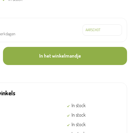
werkdagen
In het winkelmandje
winkels
In stock
In stock
In stock