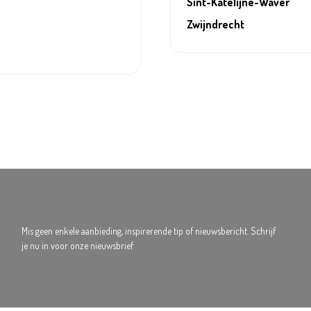
Sint-Katelijne-Waver
Zwijndrecht
Mis geen enkele aanbieding, inspirerende tip of nieuwsbericht. Schrijf
je nu in voor onze nieuwsbrief