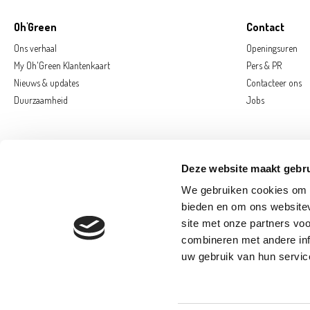
Oh'Green
Contact
Ons verhaal
Openingsuren
My Oh'Green Klantenkaart
Pers & PR
Nieuws & updates
Contacteer ons
Duurzaamheid
Jobs
Deze website maakt gebru
We gebruiken cookies om c
bieden en om ons websitev
site met onze partners vo
combineren met andere inf
AARSCHOT
D
uw gebruik van hun servic
SAINT-GEORGE