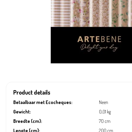
Product details
Betaalbaar met Ecocheques:
Neen
Gewicht:
0,01 kg
Breedte (cm):
70 cm
Lengte (cm):
200 cm