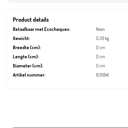
Product details
Betaalbaar met Ecocheques:
Neen
Gewicht:
0,39 kg
Breedte (cm):
0 cm
Lengte (cm):
0 cm
Diameter (cm):
0 cm
Artikel nummer:
830841