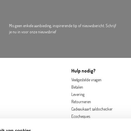
Mis geen enkele aanbieding, inspirerende tip of nieuwsbericht. Schrijf
je nu in voor onze nieuwsbrief
Hulp nodig?
Veelgestelde vragen
Betalen
Levering
Retourneren
Cadeaukaart saldochecker
Ecocheques
ik van cookies