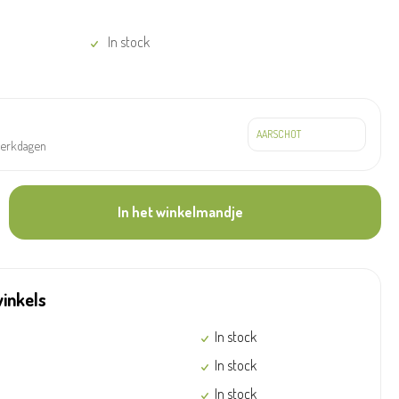
In stock
werkdagen
In het winkelmandje
winkels
In stock
In stock
In stock