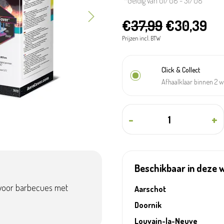
*Geldig van 01/08 - 31/08
€
37,99
€30,39
Prijzen incl. BTW
Click & Collect
Afhaalklaar binnen 2 
-
+
Beschikbaar in deze 
voor barbecues met
Aarschot
Doornik
Louvain-la-Neuve