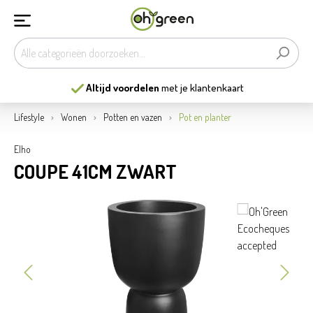
et je klantenkaart
13
mooiste tuincent
Lifestyle
Wonen
Potten en vazen
Pot en planter
Elho
COUPE 41CM ZWART