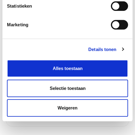
Statistieken
Marketing
Verantwoordelijk marktdeelnemer in de EU
!
Bekijk gegevens
Details tonen
Alles toestaan
Beschikbaar in deze winkels
Doornik
In stock
Selectie toestaan
Gouvy
In stock
Olen
In stock
Weigeren
Zwijndrecht
In stock