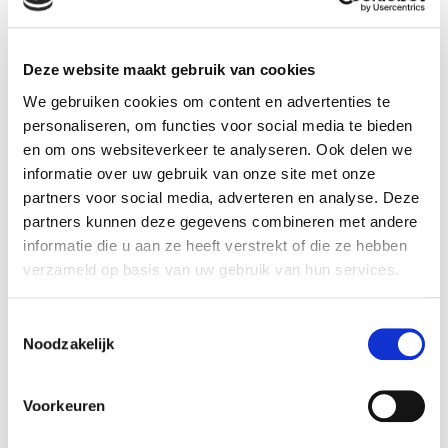
plantenbak voor buiten
product_detail.product_properties.properties.color
Deze website maakt gebruik van cookies
Zwart
We gebruiken cookies om content en advertenties te
personaliseren, om functies voor social media te bieden
en om ons websiteverkeer te analyseren. Ook delen we
informatie over uw gebruik van onze site met onze
Product details
partners voor social media, adverteren en analyse. Deze
partners kunnen deze gegevens combineren met andere
Betaalbaar met
Ja, in onze tuincentra
Ecocheques:
informatie die u aan ze heeft verstrekt of die ze hebben
verzameld op basis van uw gebruik van hun services.
Gewicht:
0,01 kg
Hoogte (cm):
57,9 cm
Toestemmingsselectie
Breedte (cm):
41,3 cm
Noodzakelijk
Lengte (cm):
41,3 cm
Diameter (cm):
41,3 cm
Voorkeuren
Artikel nummer:
1148784