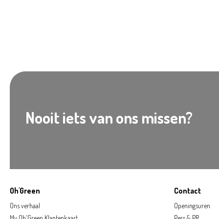
Nooit iets van ons missen?
Oh'Green
Contact
Ons verhaal
Openingsuren
My Oh'Green Klantenkaart
Pers & PR