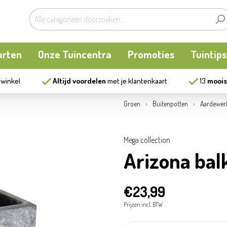
arten
Onze Tuincentra
Promoties
Tuintips
 winkel
Altijd voordelen
met je klantenkaart
13
moois
planten
oken
Buitenplanten
Knaagdieren
Kookatelier
Groen
Buitenpotten
Aardewer
m
en en allerlei
Bollen en zaden
Vijver
Zonnewering
Mega collection
Arizona bal
tten
Tuininrichting
Homewear
€23,99
eren
eelgoed
Bestrijding
Prijzen incl. BTW
ues
Kweekaccessoires