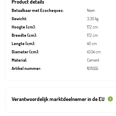
Product details
Betaalbaar met Ecocheques:
Neen
Gewicht:
3,30 kg
Hoogte (cm):
17,2 cm
Breedte (cm):
17,2 cm
Lengte (cm):
40 cm
Diameter (cm):
43,54 cm
Material:
Cement
Artikel nummer:
1128555
Verantwoordelijk marktdeelnemer in de EU
!