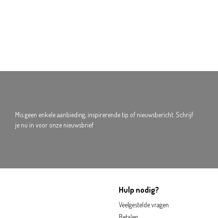
Mis geen enkele aanbieding, inspirerende tip of nieuwsbericht. Schrijf
je nu in voor onze nieuwsbrief
Hulp nodig?
Veelgestelde vragen
Betalen