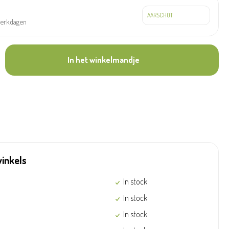
werkdagen
In het winkelmandje
winkels
In stock
In stock
In stock