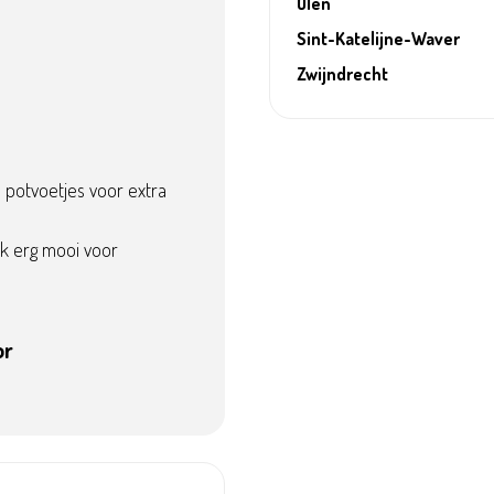
Olen
Sint-Katelijne-Waver
Zwijndrecht
potvoetjes voor extra
k erg mooi voor
or