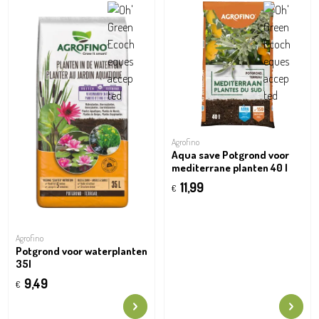
Agrofino
Aqua save Potgrond voor
mediterrane planten 40 l
11,99
€
Agrofino
Potgrond voor waterplanten
35l
9,49
€