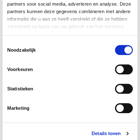
partners voor social media, adverteren en analyse. Deze
Oh'Green
partners kunnen deze gegevens combineren met andere
Potgrond voor geraniums
informatie die u aan ze heeft verstrekt of die ze hebben
50 liter
verzameld op basis van uw gebruik van hun services.
12,49
€
Toestemmingsselectie
Noodzakelijk
Voorkeuren
Statistieken
Marketing
Details tonen