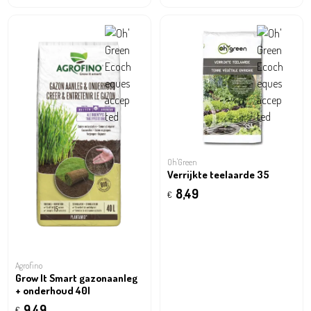
Oh'Green
Verrijkte teelaarde 35
8,49
€
Agrofino
Grow It Smart gazonaanleg
+ onderhoud 40l
9,49
€