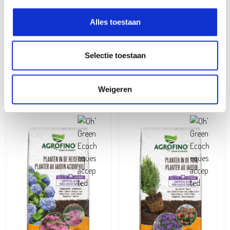
Alles toestaan
Agrofino
Agrofino
Potgrond voor zaaien en
Planten in de moestuin 40l
Selectie toestaan
stekken 20l
11,49
€
6,29
€
Weigeren