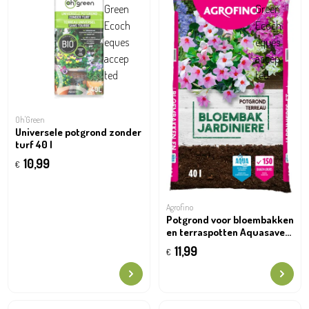
Oh'Green
Universele potgrond zonder
turf 40 l
10,99
€
Agrofino
Potgrond voor bloembakken
en terraspotten Aquasave
40l
11,99
€