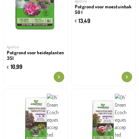
Agrofino
Potgrond voor moestuinbak
50 l
13,49
€
Agrofino
Potgrond voor heideplanten
35l
10,99
€