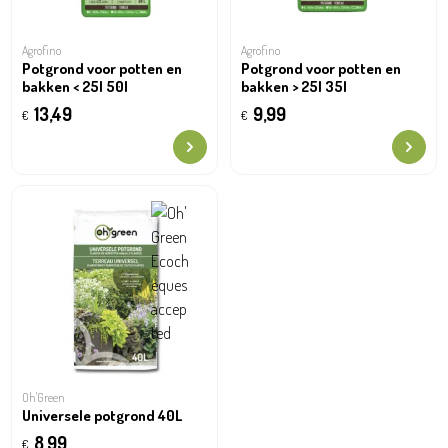
Agrofino
Agrofino
Potgrond voor potten en
Potgrond voor potten en
bakken < 25l 50l
bakken > 25l 35l
13,49
9,99
€
€
Oh'Green
Universele potgrond 40L
8,99
€