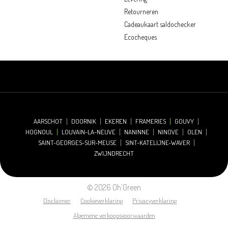
Retourneren
Cadeaukaart saldochecker
Ecocheques
AARSCHOT
DOORNIK
EKEREN
FRAMERIES
GOUVY
HOGNOUL
LOUVAIN-LA-NEUVE
NANINNE
NINOVE
OLEN
SAINT-GEORGES-SUR-MEUSE
SINT-KATELIJNE-WAVER
ZWIJNDRECHT
© 2026 Oh'Green
Disclaimer
Cookieverklaring
Privacyverklaring
Algemene verkoopsvoorwaarden