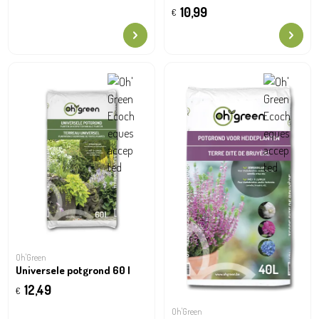
10,99
€
Oh'Green
Universele potgrond 60 l
12,49
€
Oh'Green