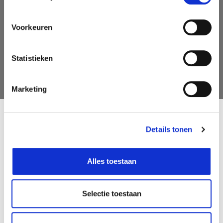
Voorkeuren
Statistieken
AANMELDEN
Marketing
Follow us on social media
Details tonen
Oh'Green
Contact
Alles toestaan
Ons verhaal
Openingsuren
My Oh'Green Klantenkaart
Pers & PR
Nieuws & updates
Contacteer ons
Selectie toestaan
Duurzaamheid
Jobs