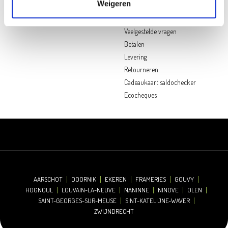
Weigeren
Hulp nodig?
Veelgestelde vragen
Betalen
Levering
Retourneren
Cadeaukaart saldochecker
Ecocheques
AARSCHOT
DOORNIK
EKEREN
FRAMERIES
GOUVY
HOGNOUL
LOUVAIN-LA-NEUVE
NANINNE
NINOVE
OLEN
SAINT-GEORGES-SUR-MEUSE
SINT-KATELIJNE-WAVER
ZWIJNDRECHT