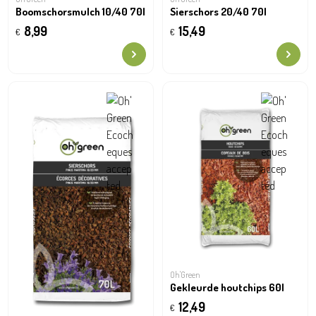
Boomschorsmulch 10/40 70l
Sierschors 20/40 70l
8,99
15,49
€
€
Oh'Green
Gekleurde houtchips 60l
12,49
€