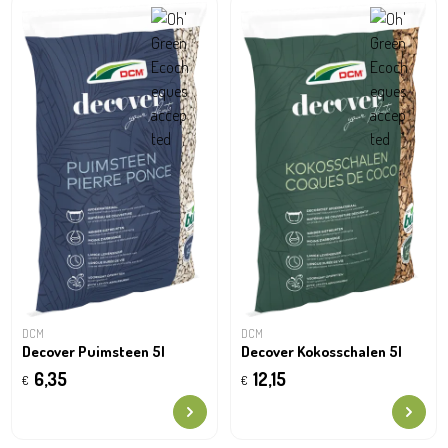
DCM
DCM
Decover Puimsteen 5l
Decover Kokosschalen 5l
6,35
12,15
€
€