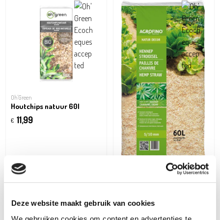
Oh'Green
Houtchips natuur 60l
11,99
€
Agrofino
Hennepmulch 60l
11,99
€
Deze website maakt gebruik van cookies
We gebruiken cookies om content en advertenties te