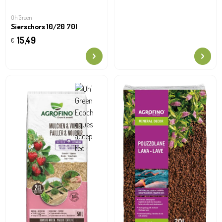
Oh'Green
Sierschors 10/20 70l
15,49
€