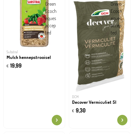
Substral
Mulch hennepstrooisel
19,99
€
DCM
Decover Vermiculiet 5l
9,30
€