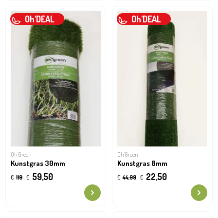
Oh'DEAL
Oh'DEAL
Oh'Green
Oh'Green
Kunstgras 30mm
Kunstgras 8mm
59,50
22,50
€
119
€
€
44,99
€