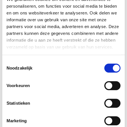
personaliseren, om functies voor social media te bieden
en om ons websiteverkeer te analyseren. Ook delen we
informatie over uw gebruik van onze site met onze
partners voor social media, adverteren en analyse. Deze
partners kunnen deze gegevens combineren met andere
informatie die u aan ze heeft verstrekt of die ze hebben
verzameld op basis van uw gebruik van hun services.
Toestemmingsselectie
Noodzakelijk
Voorkeuren
Agrofino
Miscanthusmulch 60l
Statistieken
10,99
€
Agrofino
Mulchen en voeden siertuin
Marketing
50l