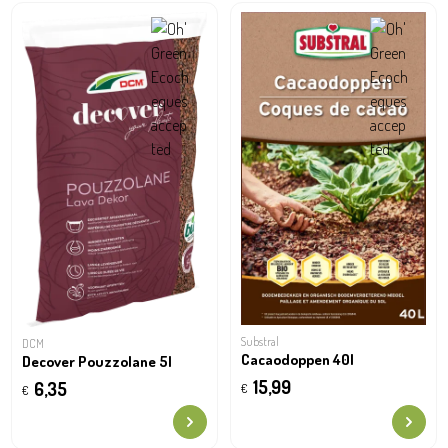
Substral
DCM
Cacaodoppen 40l
Decover Pouzzolane 5l
15,99
6,35
€
€