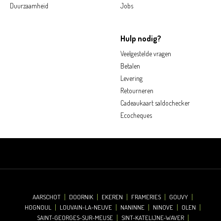
Duurzaamheid
Jobs
Hulp nodig?
Veelgestelde vragen
Betalen
Levering
Retourneren
Cadeaukaart saldochecker
Ecocheques
AARSCHOT
DOORNIK
EKEREN
FRAMERIES
GOUVY
HOGNOUL
LOUVAIN-LA-NEUVE
NANINNE
NINOVE
OLEN
SAINT-GEORGES-SUR-MEUSE
SINT-KATELIJNE-WAVER