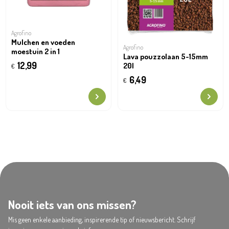
Agrofino
Mulchen en voeden
Agrofino
moestuin 2 in 1
Lava pouzzolaan 5-15mm
12,99
20l
€
6,49
€
Nooit iets van ons missen?
Mis geen enkele aanbieding, inspirerende tip of nieuwsbericht. Schrijf