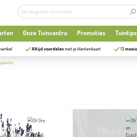
arten
Onze Tuincentra
Promoties
Tuintips
 winkel
Altijd voordelen
met je klantenkaart
13
moois
planten
oken
Buitenplanten
Knaagdieren
Kookatelier
splanten
m
en en allerlei
Bollen en zaden
Vijver
Zonnewering
tten
Tuininrichting
Homewear
eren
eelgoed
Bestrijding
ues
Kweekaccessoires