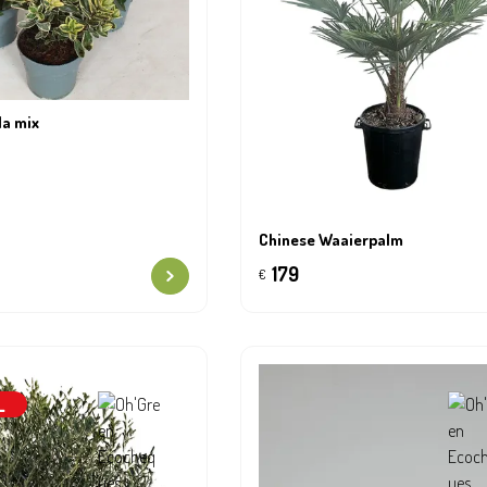
a mix
Chinese Waaierpalm
179
€
L