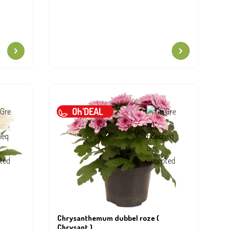
Oh'DEAL
Chrysanthemum dubbel roze (
Chrysant )