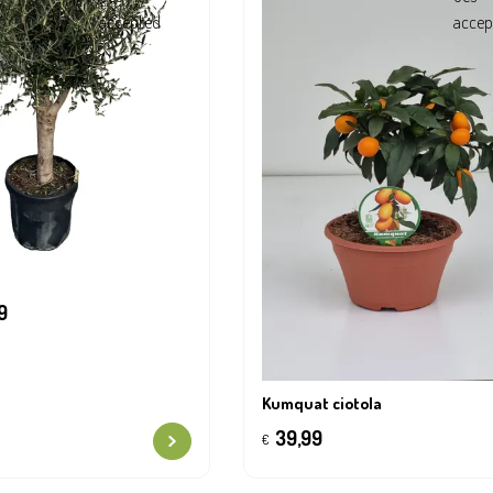
9
Kumquat ciotola
39,99
€