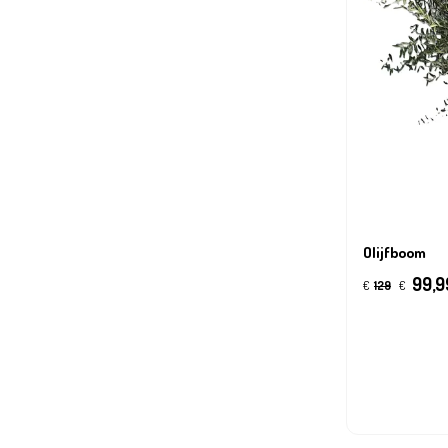
Olijfboom
99,9
€
129
€