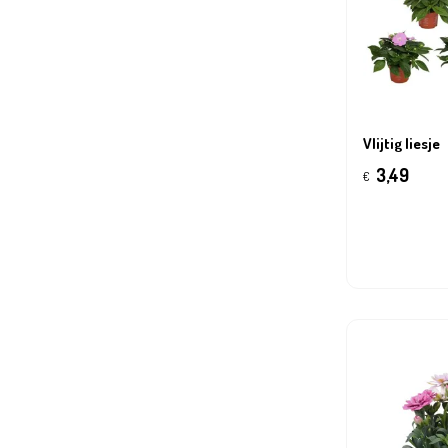
Vlijtig liesje
3,49
€