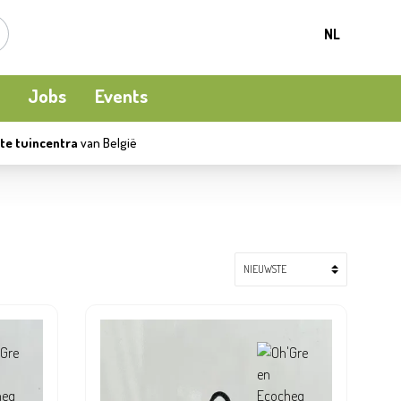
NL
Jobs
Events
te tuincentra
van België
Kamerplanten
Kooi-en natuurvogels
Terrasverwarming
Meststoffen en bodemverbetering
Ecocheques
Waterpret
Beschermen
Apéro moment
Kledij