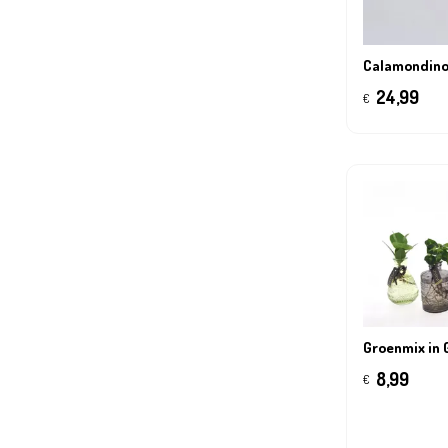
Calamondino 
24,99
€
Groenmix in 
8,99
€