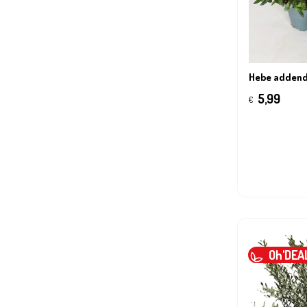
Hebe addend
5,99
€
Oh'DEA