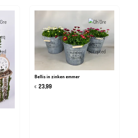
Bellis in zinken emmer
23,99
€