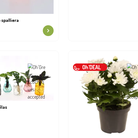
spalliera
Oh'DEAL
Glas