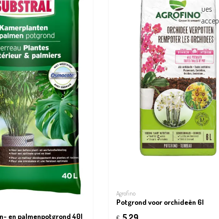
Agrofino
Potgrond voor orchideën 6l
n- en palmenpotgrond 40l
5,29
€