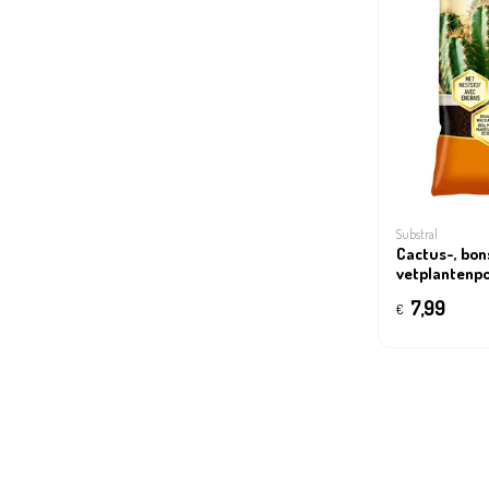
Substral
Cactus-, bon
vetplantenp
7,99
€