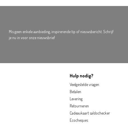
Mis geen enkele aanbieding, inspirerende tip of nieuwsbericht. Schrijf
je nu in voor onze nieuwsbrief
Hulp nodig?
Veelgestelde vragen
Betalen
Levering
Retourneren
Cadeaukaart saldochecker
Ecocheques