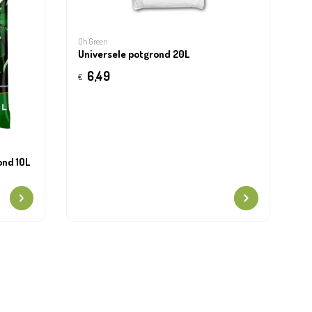
Oh'Green
Universele potgrond 20L
6,49
€
nd 10L