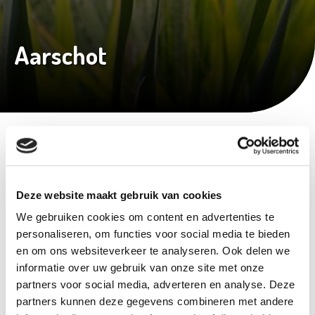
Aarschot
Kom langs bij Oh'Green Aarschot
Diestsesteenweg 80
Tel:
+32 (0) 16 50 91 30
Deze website maakt gebruik van cookies
3200 Aarschot
Contacteer ons
We gebruiken cookies om content en advertenties te
BTW: BE 0418.635.073
personaliseren, om functies voor social media te bieden
Openingsuren
en om ons websiteverkeer te analyseren. Ook delen we
informatie over uw gebruik van onze site met onze
Maandag
09u30 tot 18u00
partners voor social media, adverteren en analyse. Deze
Dinsdag
09u30 tot 18u00
partners kunnen deze gegevens combineren met andere
Woensdag
09u30 tot 18u00