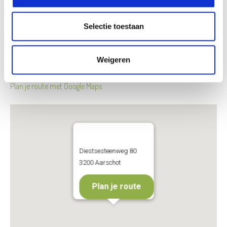
11.11
: Wapenstilstand
24.12
: Kerstavond open tot 16u
Selectie toestaan
31.12
: Oudjaar open tot 16u
Op feestdagen gelden dezelfde openingsuren als op zondag.
Weigeren
Bereikbaarheid
Plan je route met Google Maps
Diestsesteenweg 80
3200 Aarschot
Plan je route