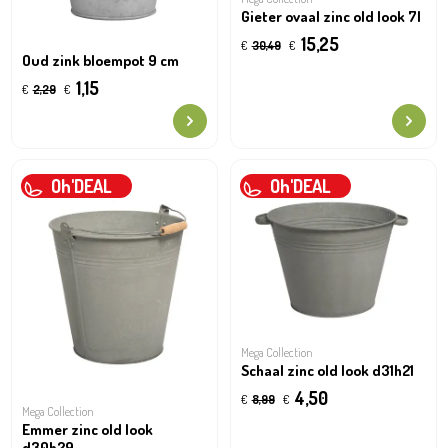
Gieter ovaal zinc old look 7l
15,25
€
30,49
€
Oud zink bloempot 9 cm
1,15
€
2,29
€
Oh'DEAL
Oh'DEAL
Mega Collection
Schaal zinc old look d31h21
4,50
€
8,99
€
Mega Collection
Emmer zinc old look
d30h29