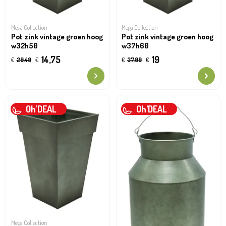
Mega Collection
Mega Collection
Pot zink vintage groen hoog
Pot zink vintage groen hoog
w32h50
w37h60
14,75
19
€
29,49
€
€
37,99
€
Oh'DEAL
Oh'DEAL
Mega Collection