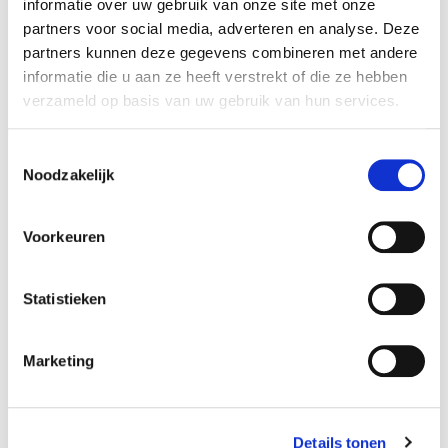
informatie over uw gebruik van onze site met onze
partners voor social media, adverteren en analyse. Deze
partners kunnen deze gegevens combineren met andere
informatie die u aan ze heeft verstrekt of die ze hebben
Oud zink bloempot 25 cm
Oud zink schotel pot 14cm
verzameld op basis van uw gebruik van hun services.
9,99
1,25
€
€
2,49
€
Toestemmingsselectie
Noodzakelijk
Oh'DEAL
Oh'DEAL
Voorkeuren
Statistieken
Marketing
Oud zink schotel pot 12cm
Oud zink schotel pot 9cm
0,90
0,80
€
1,79
€
€
1,59
€
Details tonen