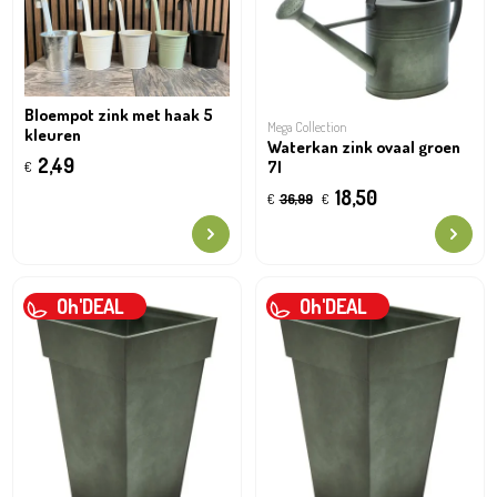
Bloempot zink met haak 5
Mega Collection
kleuren
Waterkan zink ovaal groen
2,49
7l
€
18,50
€
36,99
€
Oh'DEAL
Oh'DEAL