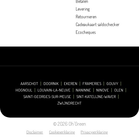
Betalen
Levering
Retourneren
Cadeaukaart saldochecker
Ecocheques
AARSCHOT
DOORNIK
EKEREN
FRAMERIES
GOUVY
HOGNOUL
LOUVAIN-LA-NEUVE
NANINNE
NINOVE
OLEN
SAINT-GEORGES-SUR-MEUSE
SINT-KATELIJNE-WAVER
ZWIJNDRECHT
© 2026 Oh'Green
Disclaimer
Cookieverklaring
Privacyverklaring