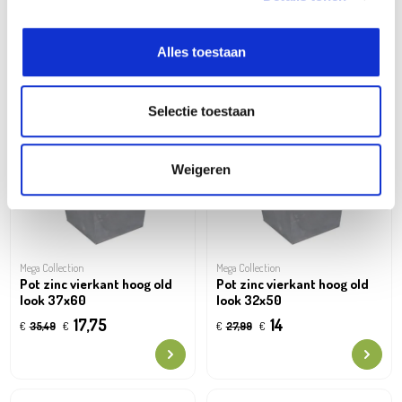
Alles toestaan
Oh'DEAL
Oh'DEAL
Selectie toestaan
Weigeren
Mega Collection
Mega Collection
Pot zinc vierkant hoog old
Pot zinc vierkant hoog old
look 37x60
look 32x50
17,75
14
€
35,49
€
€
27,99
€