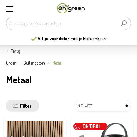
13
mooiste tuincentra
van België
Terug
Groen
Buitenpotten
Metaal
Metaal
Filter
Oh'DEAL