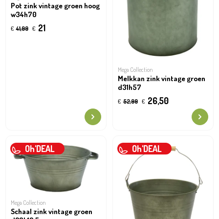
Pot zink vintage groen hoog
w34h70
21
€
41,99
€
Mega Collection
Melkkan zink vintage groen
d31h57
26,50
€
52,99
€
Oh'DEAL
Oh'DEAL
Mega Collection
Schaal zink vintage groen