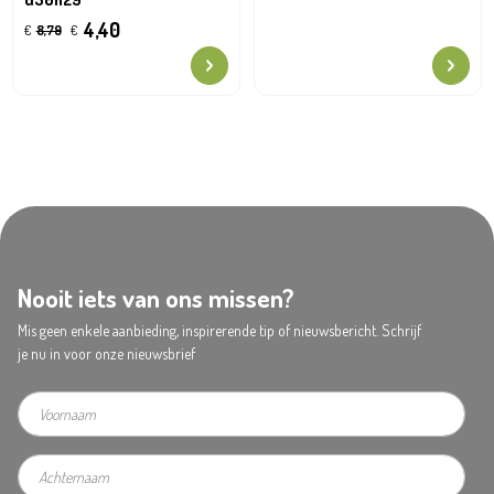
4,40
€
8,79
€
Nooit iets van ons missen?
Mis geen enkele aanbieding, inspirerende tip of nieuwsbericht. Schrijf
je nu in voor onze nieuwsbrief