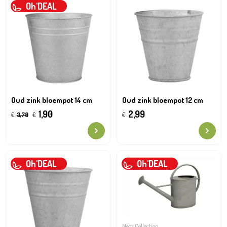
Oh'DEAL
Oud zink bloempot 14 cm
Oud zink bloempot 12 cm
1,90
2,99
€
3,79
€
€
Oh'DEAL
Oh'DEAL
Mega Collection