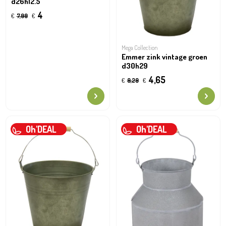
d26h12.5
4
€
7,99
€
Mega Collection
Emmer zink vintage groen
d30h29
4,65
€
9,29
€
Oh'DEAL
Oh'DEAL